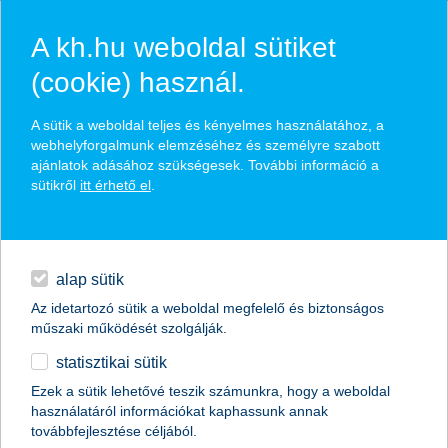
A kh.hu weboldal sütiket
(cookie) használ.
hírek és hivatalos
A sütik a weboldal teljes és kényelmes használatához, a
közzétételek
webhelyforgalmunk elemzéséhez és személyre szabott
ajánlatok adásához szükségesek. További információ a
sütikről
itt érhető el
.
egyéb
English
alap sütik
Az idetartozó sütik a weboldal megfelelő és biztonságos
műszaki működését szolgálják.
statisztikai sütik
Csak okosan osszunk meg a közösségi
Ezek a sütik lehetővé teszik számunkra, hogy a weboldal
használatáról információkat kaphassunk annak
médiában nyaralási képeket!
továbbfejlesztése céljából.