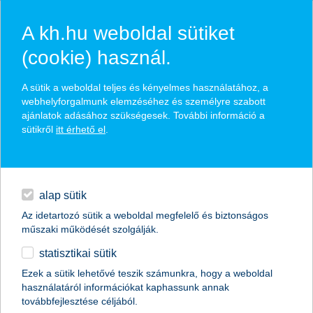
A kh.hu weboldal sütiket
(cookie) használ.
hírek és hivatalos
A sütik a weboldal teljes és kényelmes használatához, a
közzétételek
webhelyforgalmunk elemzéséhez és személyre szabott
ajánlatok adásához szükségesek. További információ a
sütikről
itt érhető el
.
egyéb
English
alap sütik
Az idetartozó sütik a weboldal megfelelő és biztonságos
műszaki működését szolgálják.
statisztikai sütik
az agrárium eredményességét döntően
Ezek a sütik lehetővé teszik számunkra, hogy a weboldal
használatáról információkat kaphassunk annak
befolyásolhatja az EU források
továbbfejlesztése céljából.
elérhetősége