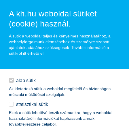
A kh.hu weboldal sütiket
(cookie) használ.
hírek és hivatalos
A sütik a weboldal teljes és kényelmes használatához, a
közzétételek
webhelyforgalmunk elemzéséhez és személyre szabott
ajánlatok adásához szükségesek. További információ a
sütikről
itt érhető el
.
egyéb
English
alap sütik
Az idetartozó sütik a weboldal megfelelő és biztonságos
műszaki működését szolgálják.
statisztikai sütik
a nagyobb cégeknél még mindig
Ezek a sütik lehetővé teszik számunkra, hogy a weboldal
használatáról információkat kaphassunk annak
népszerű a cafeteria
továbbfejlesztése céljából.