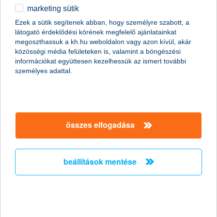
marketing sütik
országosan közel 4000 munkatársával
Ezek a sütik segítenek abban, hogy személyre szabott, a
– a K&H célja, hogy ügyfelei igényeit
látogató érdeklődési körének megfelelő ajánlatainkat
minden időben magas szinten elégítse
megoszthassuk a kh.hu weboldalon vagy azon kívül, akár
ki, és a lehető legteljesebb
közösségi média felületeken is, valamint a böngészési
információkat együttesen kezelhessük az ismert további
termékpalettát nyújtsa számukra. A
személyes adattal.
K&H országszerte 228 lakossági fiókkal
pénzügyi szolgáltatásokat kínál
mintegy 1 millió lakossági, kkv és
vállalati ügyfelének. A magyar
összes elfogadása
gazdaság működését közel 1800
milliárd forintnyi kihelyezett hitel és
hiteljellegű (hitelkeret és garancia)
beállítások mentése
állománnyal segíti, a vállalkozások, a
vállalatok, az önkormányzatok és a
háztartások finanszírozásán keresztül.
A cégcsoport teljes tevékenysége