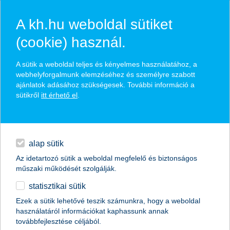
A kh.hu weboldal sütiket
(cookie) használ.
hírek és hivatalos
A sütik a weboldal teljes és kényelmes használatához, a
közzétételek
webhelyforgalmunk elemzéséhez és személyre szabott
ajánlatok adásához szükségesek. További információ a
sütikről
itt érhető el
.
egyéb
English
alap sütik
Az idetartozó sütik a weboldal megfelelő és biztonságos
műszaki működését szolgálják.
statisztikai sütik
nem dúskálnak a kkv-k a pályázati
Ezek a sütik lehetővé teszik számunkra, hogy a weboldal
használatáról információkat kaphassunk annak
lehetőségekbenK&H Csoport Az ország
továbbfejlesztése céljából.
egyik vezető pénzintézeteként –