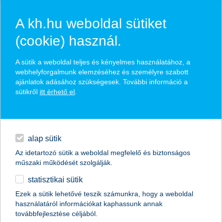
A kh.hu weboldal sütiket
(cookie) használ.
hírek és hivatalos
A sütik a weboldal teljes és kényelmes használatához, a
közzétételek
webhelyforgalmunk elemzéséhez és személyre szabott
ajánlatok adásához szükségesek. További információ a
sütikről
itt érhető el
.
egyéb
English
alap sütik
Az idetartozó sütik a weboldal megfelelő és biztonságos
műszaki működését szolgálják.
statisztikai sütik
évszakváltás: hotelről öltözködésre
Ezek a sütik lehetővé teszik számunkra, hogy a weboldal
használatáról információkat kaphassunk annak
váltanak a hitelkártyások
továbbfejlesztése céljából.