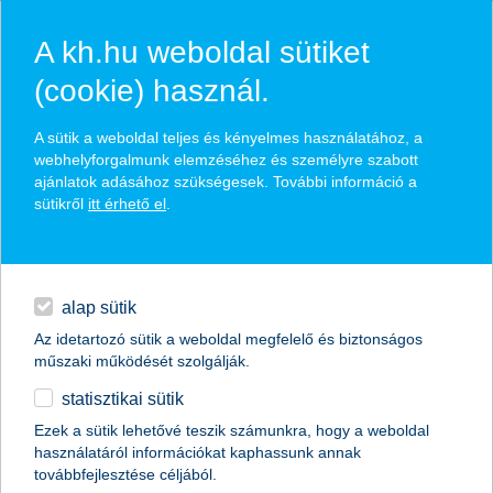
A kh.hu weboldal sütiket
(cookie) használ.
hírek és hivatalos
A sütik a weboldal teljes és kényelmes használatához, a
közzétételek
webhelyforgalmunk elemzéséhez és személyre szabott
ajánlatok adásához szükségesek. További információ a
sütikről
itt érhető el
.
egyéb
English
alap sütik
Az idetartozó sütik a weboldal megfelelő és biztonságos
műszaki működését szolgálják.
statisztikai sütik
a rekord hideg sem fagyasztja le az
Ezek a sütik lehetővé teszik számunkra, hogy a weboldal
használatáról információkat kaphassunk annak
amerikai gazdaságot
továbbfejlesztése céljából.