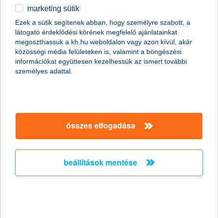
Az előrejelzések szerint hamarosan itt az influenzaszezon, így
marketing sütik
nagy valószínűséggel egyre több kórházban rendelnek majd el
Ezek a sütik segítenek abban, hogy személyre szabott, a
látogatási tilalmat. A beteg gyerekeknek ilyenkor még
látogató érdeklődési körének megfelelő ajánlatainkat
nehezebben telnek az amúgy is hosszú kórházi napok, hiszen
megoszthassuk a kh.hu weboldalon vagy azon kívül, akár
szeretteiket hosszú ideig nélkülözniük kell. A K&H gyógyvarázs
közösségi média felületeken is, valamint a böngészési
és önkéntes mesedoktorai jóvoltából azonban a mese gyógyító
információkat együttesen kezelhessük az ismert további
ereje ilyenkor is eljut a kórházakba, hiszen a weben keresztül
személyes adattal.
küldött mesék a látogatási tilalom ideje alatt is örömet
csempésznek a kis betegek hétköznapjaiba.
A gyakornoki időszak
összes elfogadása
első bepillantás a kulisszák mögé
2014.01.30.
beállítások mentése
Minden vállalatnál fontos, hogy motivált, lelkes, szakmájukban
kimagasló tudású emberekből álljon a munkatársi gárdája. A
tapasztalat azonban nem terem magától, és van a karrierútnak
egy olyan szakasza, amelyet sokszor „kötelező rosszként” élnek
meg – ez pedig a gyakornoki korszak.