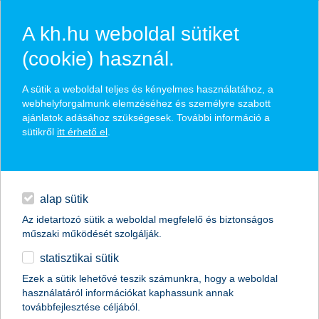
A kh.hu weboldal sütiket
(cookie) használ.
hírek és hivatalos
A sütik a weboldal teljes és kényelmes használatához, a
közzétételek
webhelyforgalmunk elemzéséhez és személyre szabott
ajánlatok adásához szükségesek. További információ a
sütikről
itt érhető el
.
egyéb
English
alap sütik
Az idetartozó sütik a weboldal megfelelő és biztonságos
műszaki működését szolgálják.
statisztikai sütik
küldj egy mesét ajándékba
Ezek a sütik lehetővé teszik számunkra, hogy a weboldal
használatáról információkat kaphassunk annak
2014.01.30.
továbbfejlesztése céljából.