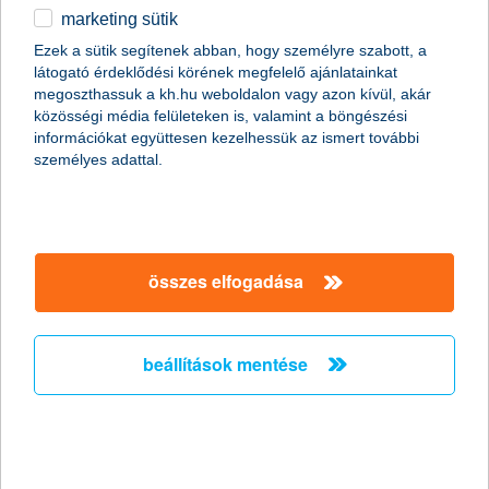
2014.02.25.
marketing sütik
A kedvező globális növekedési kilátások miatt rég nem látott
Ezek a sütik segítenek abban, hogy személyre szabott, a
népszerűségnek örvend a részvénypiac, az emelkedő
látogató érdeklődési körének megfelelő ajánlatainkat
profitvárakozások és erősödő árfolyamok pedig újabb lendületet
megoszthassuk a kh.hu weboldalon vagy azon kívül, akár
adhatnak idén a tőzsdéknek. Érdemes ezért a kedvező
közösségi média felületeken is, valamint a böngészési
pénzügyi mutatókkal és stabil profitvárakozással bíró cégek
információkat együttesen kezelhessük az ismert további
papírjaiba fektetni”- nyilatkozta Zobor Zsuzsanna, a K&H
személyes adattal.
Alapkezelő vezérigazgatója.
rövid és hosszabb távon is kedvező
megtakarításokra vadásznak az
összes elfogadása
ügyfelek
K&H mix megtakarítás
beállítások mentése
2014.02.20.
A növekvő reálbéreknek és a csökkenő rezsiköltségnek
köszönhetően a háztartások egy része a felhalmozott
megtakarításának keresi a legjobb helyet, a Nielsen kutatásai
szerint a magyarok 19 százaléka érzi többé-kevésbé