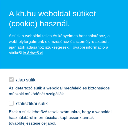
A kh.hu weboldal sütiket
(cookie) használ.
hírek és hivatalos
A sütik a weboldal teljes és kényelmes használatához, a
közzétételek
webhelyforgalmunk elemzéséhez és személyre szabott
ajánlatok adásához szükségesek. További információ a
sütikről
itt érhető el
.
egyéb
English
alap sütik
Az idetartozó sütik a weboldal megfelelő és biztonságos
műszaki működését szolgálják.
statisztikai sütik
K&H kettős kosár 2 tőkevédett
Ezek a sütik lehetővé teszik számunkra, hogy a weboldal
használatáról információkat kaphassunk annak
származtatott alap
továbbfejlesztése céljából.