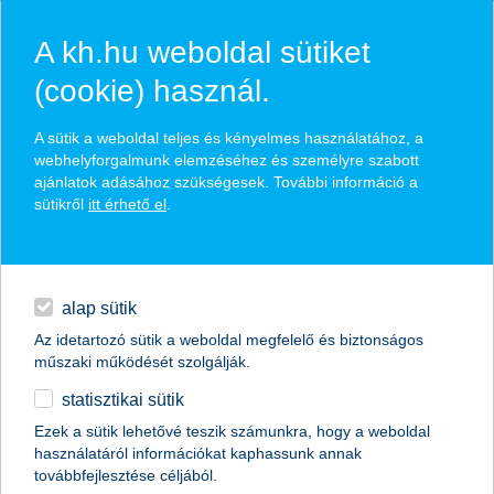
A kh.hu weboldal sütiket
(cookie) használ.
hírek és hivatalos
A sütik a weboldal teljes és kényelmes használatához, a
közzétételek
webhelyforgalmunk elemzéséhez és személyre szabott
ajánlatok adásához szükségesek. További információ a
sütikről
itt érhető el
.
egyéb
English
alap sütik
Az idetartozó sütik a weboldal megfelelő és biztonságos
műszaki működését szolgálják.
statisztikai sütik
jó befektetés lehet az amerikai
Ezek a sütik lehetővé teszik számunkra, hogy a weboldal
használatáról információkat kaphassunk annak
energiaszektor
továbbfejlesztése céljából.