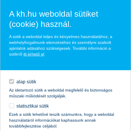
A kh.hu weboldal sütiket
(cookie) használ.
hírek és hivatalos
A sütik a weboldal teljes és kényelmes használatához, a
közzétételek
webhelyforgalmunk elemzéséhez és személyre szabott
ajánlatok adásához szükségesek. További információ a
sütikről
itt érhető el
.
egyéb
English
alap sütik
Az idetartozó sütik a weboldal megfelelő és biztonságos
műszaki működését szolgálják.
statisztikai sütik
komoly növekedés előtt áll az autóipar
Ezek a sütik lehetővé teszik számunkra, hogy a weboldal
használatáról információkat kaphassunk annak
2014.09.16.
továbbfejlesztése céljából.