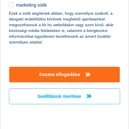
óriási érdeklődés mellett lendületet kapott a
marketing sütik
támogatási folyamat
Ezek a sütik segítenek abban, hogy személyre szabott, a
2025.11.07.
látogató érdeklődési körének megfelelő ajánlatainkat
megoszthassuk a kh.hu weboldalon vagy azon kívül, akár
A KAP II-es pilléres agrár- és élelmiszeripari pályázatok
közösségi média felületeken is, valamint a böngészési
igénylése várakozáson felüli, az utóbbi hónapokban látványos
információkat együttesen kezelhessük az ismert további
gyorsulás ment végbe a döntéshozatalban.
személyes adattal.
állásfoglalás
2025.11.07.
összes elfogadása
November 3-án hétfőn és november 4-én kedden több magyar
médium is tévesen interpretálta Németh Dávid, a K&H vezető
elemzőjének hétfői sajtótájékoztatón ismertetett
makrogazdasági helyzetértékelését. Éppen ezért a K&H a
beállítások mentése
félreértések elkerülése végett megismétli állásfoglalását.
K&H: erős kettősség látható a fiatalok
fizetési várakozásainál