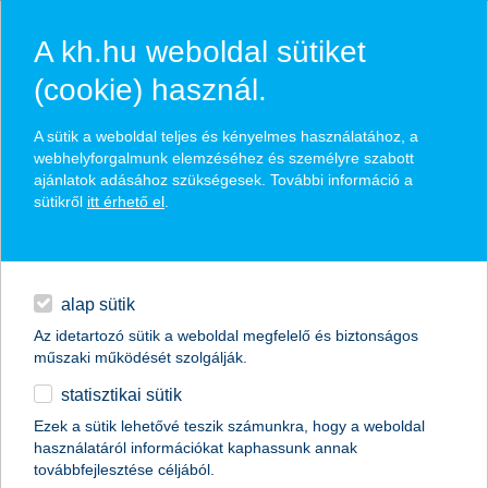
A kh.hu weboldal sütiket
(cookie) használ.
hírek és hivatalos
A sütik a weboldal teljes és kényelmes használatához, a
közzétételek
webhelyforgalmunk elemzéséhez és személyre szabott
ajánlatok adásához szükségesek. További információ a
sütikről
itt érhető el
.
egyéb
English
alap sütik
Az idetartozó sütik a weboldal megfelelő és biztonságos
műszaki működését szolgálják.
statisztikai sütik
gyorsul a döntéshozatal a KAP II-es
Ezek a sütik lehetővé teszik számunkra, hogy a weboldal
használatáról információkat kaphassunk annak
pilléres agrárpályázatoknál
továbbfejlesztése céljából.