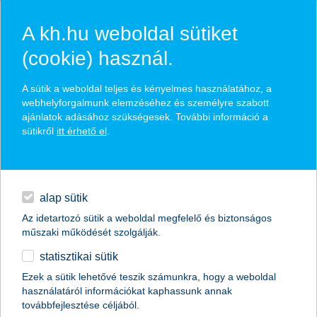
A kh.hu weboldal sütiket
(cookie) használ.
hírek és hivatalos
A sütik a weboldal teljes és kényelmes használatához, a
közzétételek
webhelyforgalmunk elemzéséhez és személyre szabott
ajánlatok adásához szükségesek. További információ a
sütikről
itt érhető el
.
egyéb
English
alap sütik
Az idetartozó sütik a weboldal megfelelő és biztonságos
műszaki működését szolgálják.
statisztikai sütik
fenntarthatóság: enyhülő uniós
Ezek a sütik lehetővé teszik számunkra, hogy a weboldal
használatáról információkat kaphassunk annak
elvárások, átrendeződő vállalati fókusz
továbbfejlesztése céljából.