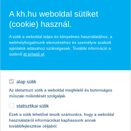
A kh.hu weboldal sütiket
(cookie) használ.
hírek és hivatalos
A sütik a weboldal teljes és kényelmes használatához, a
közzétételek
webhelyforgalmunk elemzéséhez és személyre szabott
ajánlatok adásához szükségesek. További információ a
sütikről
itt érhető el
.
egyéb
English
alap sütik
Az idetartozó sütik a weboldal megfelelő és biztonságos
műszaki működését szolgálják.
statisztikai sütik
stratégiai partnerség a családbarát
Ezek a sütik lehetővé teszik számunkra, hogy a weboldal
használatáról információkat kaphassunk annak
szemlélet jegyében
továbbfejlesztése céljából.