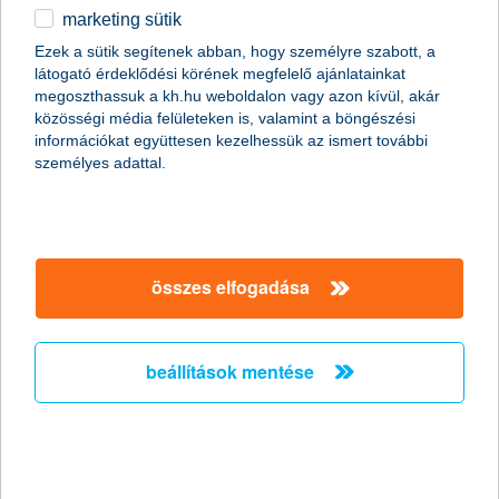
2016.06.14.
marketing sütik
Családbarát Vállalat Stratégiai Partnerséget kötött a K&H Bank
Ezek a sütik segítenek abban, hogy személyre szabott, a
és a Három Királyfi, Három Királylány Mozgalom, amelynek
látogató érdeklődési körének megfelelő ajánlatainkat
célja, hogy a családbarát szemléletet minél inkább elterjessze
megoszthassuk a kh.hu weboldalon vagy azon kívül, akár
Magyarországon.
közösségi média felületeken is, valamint a böngészési
információkat együttesen kezelhessük az ismert további
személyes adattal.
Sarka Kata kórházba jár
2016.06.10.
Sarka Kata újabban rendszeresen kórházba jár – szerencsére
összes elfogadása
nem azért, mert beteg, hanem mert szívügyévé vált a beteg
gyerekek felvidítása. Így már Kata is egyike lett annak a több
mint 40 000 K&H gyógyvarázs mesedoktornak, akik
rendszeresen járják az ország kórházait, hogy mesékkel
beállítások mentése
gyógyítsák a kicsik lelkét.
élesedik a kkv-k versenyhelyzete
2016.06.09.