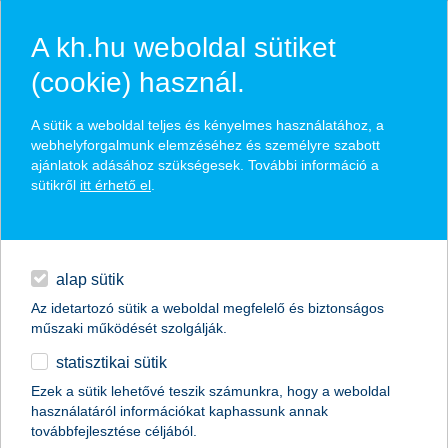
A kh.hu weboldal sütiket
(cookie) használ.
hírek és hivatalos
A sütik a weboldal teljes és kényelmes használatához, a
közzétételek
webhelyforgalmunk elemzéséhez és személyre szabott
ajánlatok adásához szükségesek. További információ a
sütikről
itt érhető el
.
egyéb
English
alap sütik
Az idetartozó sütik a weboldal megfelelő és biztonságos
műszaki működését szolgálják.
statisztikai sütik
az európai jegybankárok végzik el a
Ezek a sütik lehetővé teszik számunkra, hogy a weboldal
használatáról információkat kaphassunk annak
kezdőrúgást?
továbbfejlesztése céljából.