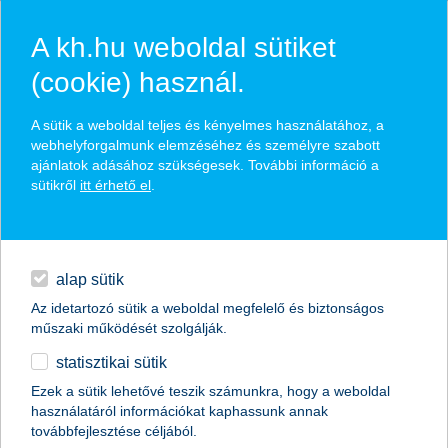
A kh.hu weboldal sütiket
(cookie) használ.
hírek és hivatalos
A sütik a weboldal teljes és kényelmes használatához, a
közzétételek
webhelyforgalmunk elemzéséhez és személyre szabott
ajánlatok adásához szükségesek. További információ a
sütikről
itt érhető el
.
egyéb
English
alap sütik
Az idetartozó sütik a weboldal megfelelő és biztonságos
műszaki működését szolgálják.
statisztikai sütik
a pályakezdők 82 százaléka elégedetlen
Ezek a sütik lehetővé teszik számunkra, hogy a weboldal
használatáról információkat kaphassunk annak
pénzügyi helyzetével
továbbfejlesztése céljából.