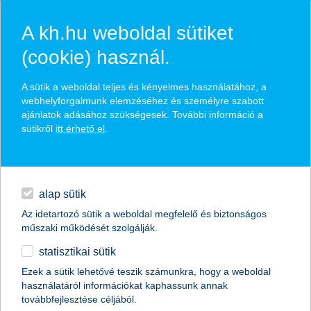
A kh.hu weboldal sütiket
(cookie) használ.
hírek és hivatalos
A sütik a weboldal teljes és kényelmes használatához, a
közzétételek
webhelyforgalmunk elemzéséhez és személyre szabott
ajánlatok adásához szükségesek. További információ a
sütikről
itt érhető el
.
egyéb
English
alap sütik
Az idetartozó sütik a weboldal megfelelő és biztonságos
műszaki működését szolgálják.
statisztikai sütik
így ne őrüljünk meg a Fekete Pénteken
Ezek a sütik lehetővé teszik számunkra, hogy a weboldal
használatáról információkat kaphassunk annak
2018.11.20.
továbbfejlesztése céljából.