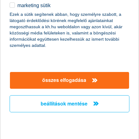
2018.12.05.
marketing sütik
A szélsőséges árfolyammozgások idején különösen érdemes
Ezek a sütik segítenek abban, hogy személyre szabott, a
megfogadni a Nobel-díjas közgazdász, Harry Markowitz szavait,
látogató érdeklődési körének megfelelő ajánlatainkat
aki a legjobb stratégiának a portfólióépítést tartja. A különböző
megoszthassuk a kh.hu weboldalon vagy azon kívül, akár
befektetési eszközök közötti kockázatmegosztás ugyanis az
közösségi média felületeken is, valamint a böngészési
erőteljes és kiszámíthatatlan árfolyamingadozások legjobb
információkat együttesen kezelhessük az ismert további
ellenszere – tanácsolja a K&H Alapkezelő.
személyes adattal.
így készíts saját mesekönyvet 5
lépésben
összes elfogadása
2018.12.03.
Az őszi vírusos fertőzésekből felgyógyulás hosszú napokig is
eltarthat, miközben a gyerekek állapotának javulásával egyre
beállítások mentése
nehezebb lekötni otthon a figyelmüket. A K&H gyógyvarázs
mesedoktorok program ezért egy olyan tippet ad, amivel
nemcsak lefoglalhatjuk gyermekünket, de igazi élménnyé
varázsolhatjuk a gyógyulási időszakot: alkossuk meg saját
családi mesekönyvünket.