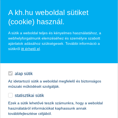
A kh.hu weboldal sütiket
(cookie) használ.
hírek és hivatalos
A sütik a weboldal teljes és kényelmes használatához, a
közzétételek
webhelyforgalmunk elemzéséhez és személyre szabott
ajánlatok adásához szükségesek. További információ a
sütikről
itt érhető el
.
egyéb
English
alap sütik
Az idetartozó sütik a weboldal megfelelő és biztonságos
műszaki működését szolgálják.
statisztikai sütik
miért a portfólió a legjobb befektetési
Ezek a sütik lehetővé teszik számunkra, hogy a weboldal
használatáról információkat kaphassunk annak
döntés?
továbbfejlesztése céljából.