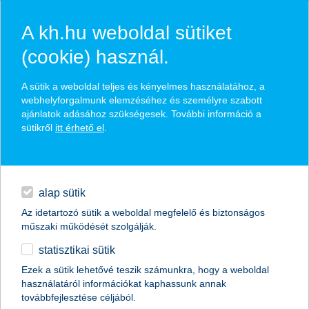
A kh.hu weboldal sütiket
(cookie) használ.
hírek és hivatalos
A sütik a weboldal teljes és kényelmes használatához, a
közzétételek
webhelyforgalmunk elemzéséhez és személyre szabott
ajánlatok adásához szükségesek. További információ a
sütikről
itt érhető el
.
egyéb
English
alap sütik
Az idetartozó sütik a weboldal megfelelő és biztonságos
műszaki működését szolgálják.
statisztikai sütik
tippek, ha okoseszköz kerül a fa alá
Ezek a sütik lehetővé teszik számunkra, hogy a weboldal
használatáról információkat kaphassunk annak
2018.12.21.
továbbfejlesztése céljából.