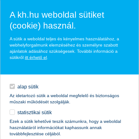
A kh.hu weboldal sütiket
(cookie) használ.
hírek és hivatalos
A sütik a weboldal teljes és kényelmes használatához, a
közzétételek
webhelyforgalmunk elemzéséhez és személyre szabott
ajánlatok adásához szükségesek. További információ a
sütikről
itt érhető el
.
egyéb
English
alap sütik
Az idetartozó sütik a weboldal megfelelő és biztonságos
műszaki működését szolgálják.
statisztikai sütik
K&H: vastagabb borítékot várnak a
Ezek a sütik lehetővé teszik számunkra, hogy a weboldal
használatáról információkat kaphassunk annak
fiatalok
továbbfejlesztése céljából.