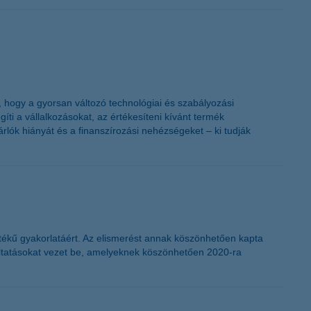
K&H token megújítás
nt, hogy a gyorsan változó technológiai és szabályozási
ti a vállalkozásokat, az értékesíteni kívánt termék
rlók hiányát és a finanszírozási nehézségeket – ki tudják
tékű gyakorlatáért. Az elismerést annak köszönhetően kapta
gáltatásokat vezet be, amelyeknek köszönhetően 2020-ra