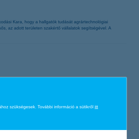
ási Kara, hogy a hallgatók tudását agrártechnológiai
ős, az adott területen szakértő vállalatok segítségével. A
 biztos jövő felmérésből. Minél jobb fizetése van valakinek,
Kedvező, hogy az autósok 96 százaléka, saját bevallása szerint
ához szükségesek. További információ a sütikről
itt