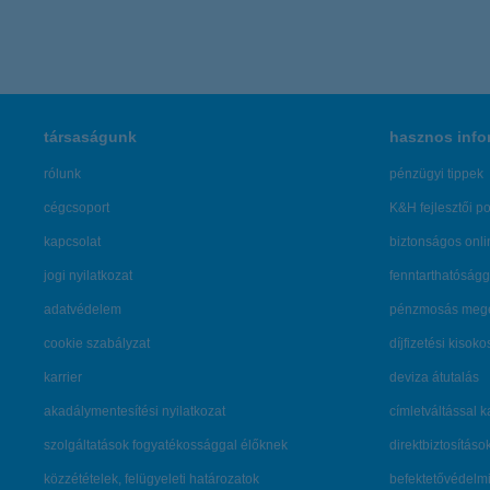
társaságunk
hasznos info
rólunk
pénzügyi tippek
cégcsoport
K&H fejlesztői po
kapcsolat
biztonságos onli
jogi nyilatkozat
fenntarthatóságg
adatvédelem
pénzmosás mege
cookie szabályzat
díjfizetési kisoko
karrier
deviza átutalás
akadálymentesítési nyilatkozat
címletváltással 
szolgáltatások fogyatékossággal élőknek
direktbiztosításo
közzétételek, felügyeleti határozatok
befektetővédelmi