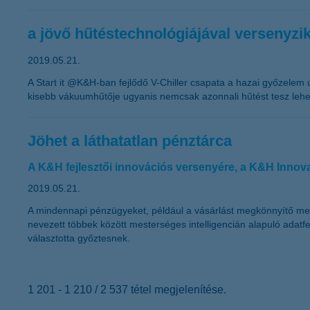
a jövő hűtéstechnológiájával versenyzi
2019.05.21.
A Start it @K&H-ban fejlődő V-Chiller csapata a hazai győzelem 
kisebb vákuumhűtője ugyanis nemcsak azonnali hűtést tesz lehet
Jöhet a láthatatlan pénztárca
A K&H fejlesztői innovációs versenyére, a K&H Innovat
2019.05.21.
A mindennapi pénzügyeket, például a vásárlást megkönnyítő mego
nevezett többek között mesterséges intelligencián alapuló adatf
választotta győztesnek.
1 201 - 1 210 / 2 537 tétel megjelenítése.