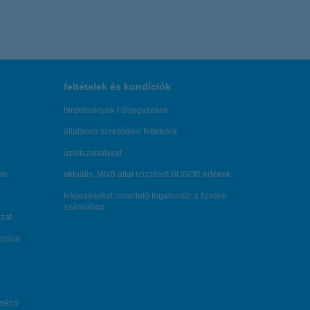
feltételek és kondíciók
hirdetmények / díjjegyzékek
általános szerződési feltételek
üzletszabályzat
se
aktuális, MNB által közzétett BUBOR értékek
kifejezéseket ismertető fogalomtár a fizetési
számlához
zat
dezése
örténő