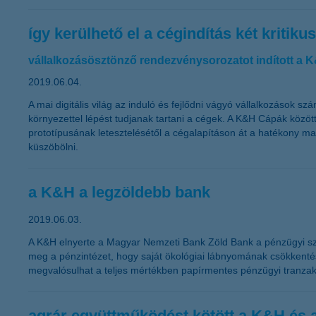
így kerülhető el a cégindítás két kritiku
vállalkozásösztönző rendezvénysorozatot indított a 
2019.06.04.
A mai digitális világ az induló és fejlődni vágyó vállalkozások s
környezettel lépést tudjanak tartani a cégek. A K&H Cápák közöt
prototípusának letesztelésétől a cégalapításon át a hatékony mar
küszöbölni.
a K&H a legzöldebb bank
2019.06.03.
A K&H elnyerte a Magyar Nemzeti Bank Zöld Bank a pénzügyi sze
meg a pénzintézet, hogy saját ökológiai lábnyomának csökkentés
megvalósulhat a teljes mértékben papírmentes pénzügyi tranzak
agrár együttműködést kötött a K&H és