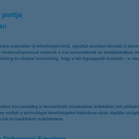
s pontja
K&H
zámára számtalan új lehetőséget kínál, egyúttal azonban kihívást is jele
t rendezvénysorozat ezeknek a mai ismereteknek az elsajátításában segí
keting és eladási ismeretekig, hogy a két legnagyobb buktatót – a vásá
ktor környezetileg is fenntartható növekedése érdekében tett példaér
e mellett a technológiai lehetőségeket kiaknázva olyan digitális szol
ciók és bankfiókok működtetése.
 a Debreceni Egyetem