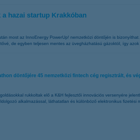
k a hazai startup Krakkóban
után most az InnoEnergy PowerUp! nemzetközi döntőjén is bizonyíthat. 
ővé, de egyben teljesen mentes az üvegházhatású gázoktól, így azok 20
hon döntőjére 45 nemzetközi fintech cég regisztrált, és vé
ldásokkal rukkoltak elő a K&H fejlesztői innovációs versenyére jelentk
eldolgozó alkalmazással, láthatatlan és különböző elektronikus fizetés