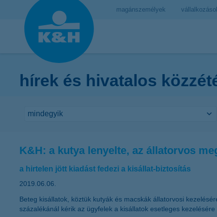
magánszemélyek
vállalkozáso
hírek és hivatalos közzét
K&H: a kutya lenyelte, az állatorvos meg
a hirtelen jött kiadást fedezi a kisállat-biztosítás
2019.06.06.
Beteg kisállatok, köztük kutyák és macskák állatorvosi kezelésére
százalékánál kérik az ügyfelek a kisállatok esetleges kezelésére