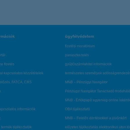
rmációk
ügyfélvédelem
fizetési moratórium
rtál
panaszkezelés
ne fizetés
gyűjtőszámlahitel információk
al kapcsolatos közzétételek
természetes személyek adósságrendezé
lőzés, FATCA, CRS
MNB – Pénzügyi Navigátor
s
Pénzügyi Navigátor Tanácsadó Irodaháló
MNB - Értékpapír egyenleg online lekér
kapcsolatos információk
OBA tájékoztató
k
MNB – Felelős döntésekkel a jövőnkért
 termék tájékoztatók
előzetes tájékoztatás elektronikus úton t