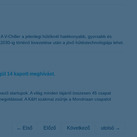
A V-Chiller a jelenlegi hűtőknél hatékonyabb, gyorsabb és
30-ig történő kivezetése után a jövő hűtéstechnológiája lehet.
gül 14 kapott meghívást.
ező startupok. A világ minden tájáról összesen 45 csapat
i megoldással. A K&H szakmai zsűrije a Mondriaan csapatot
← Első
Előző
Következő
utolsó →