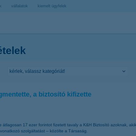
k
vállalatok
kiemelt ügyfelek
ételek
mentette, a biztosító kifizette
 átlagosan 17 ezer forintot fizetett tavaly a K&H Biztosító azoknak, aki
 vonatkozó szolgáltatást – közölte a Társaság.