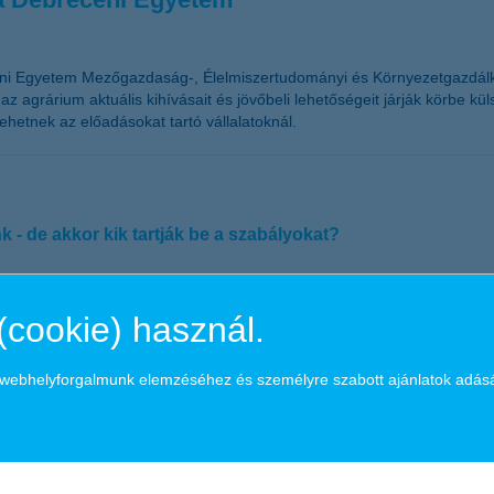
ni Egyetem Mezőgazdaság-, Élelmiszertudományi és Környezetgazdálkod
agrárium aktuális kihívásait és jövőbeli lehetőségeit járják körbe küls
hetnek az előadásokat tartó vállalatoknál.
 - de akkor kik tartják be a szabályokat?
an a sebességhatárokra és a biztonsági öv használatára – derül ki a K&H
(cookie) használ.
lást nézve pedig a nők sokkal fegyelmezettebbek, mint a férfi sofőrök. 
a webhelyforgalmunk elemzéséhez és személyre szabott ajánlatok adás
ütt a K&H kis- és középvállalatokat célzó kampányában