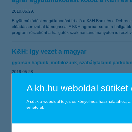
2019.05.29.
Együttműködési megállapodást írt alá a K&H Bank és a Debrece
előadássorozattal támogassa. A K&H agrárbár során a hallgatók az 
program részeként a hallgatók szakmai tanulmányúton is részt ve
K&H: így vezet a magyar
gyorsan hajtunk, mobilozunk, szabálytalanul parkolunk
2019.05.28.
Saját bevallásuk szerint a harmincas korosztály figyel a legjobb
A kh.hu weboldal sütiket 
annál gyakrabban telefonál szabálytalanul a kocsijában. A parko
sosem ül ittasan a volán mögé.
A sütik a weboldal teljes és kényelmes használatához, 
érhető el
.
képernyőről kreatív anyagokra
a K&H Cápák között különdíj jelöltjeivel dolgozik egy