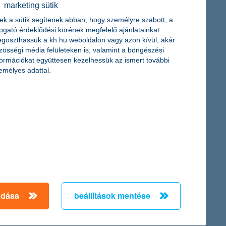
marketing sütik
Klubon futó, Cápák között elnevezésű sikeres műsor
ek a sütik segítenek abban, hogy személyre szabott, a
togató érdeklődési körének megfelelő ajánlatainkat
goszthassuk a kh.hu weboldalon vagy azon kívül, akár
zösségi média felületeken is, valamint a böngészési
formációkat együttesen kezelhessük az ismert további
emélyes adattal.
nál már a folyósítás is megtörtént. Az igénylők körében a vidéki
ció ezt még a jövő megoldandó problémájának tekinti,
adása
beállítások mentése
ató agráriumért ösztöndíjpályázatra beadott pályamunkák közül
rt most összesen 1,2 millió forinttal és szakmai segítséggel