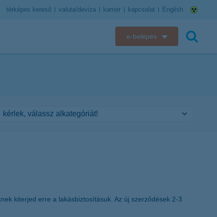
térképes kereső
valuta/deviza
karrier
kapcsolat
English
e-belépés
K&H e-bank
keresés
K&H e-posta
K&H elektronikus postaláda
K&H web Electra
K&H Biztosító ügyfélportál
K&H SZÉP Kártya
knek kiterjed erre a lakásbiztosításuk. Az új szerződések 2-3
K&H e-kártyafelület