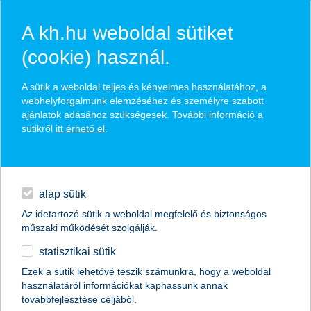
A kh.hu weboldal sütiket
(cookie) használ.
hírek és hivatalos
A sütik a weboldal teljes és kényelmes használatához, a
közzétételek
webhelyforgalmunk elemzéséhez és személyre szabott
ajánlatok adásához szükségesek. További információ a
sütikről
itt érhető el
.
egyéb
English
alap sütik
Az idetartozó sütik a weboldal megfelelő és biztonságos
műszaki működését szolgálják.
statisztikai sütik
A K&H Értékpapír nyerte a BÉT Legek –
Ezek a sütik lehetővé teszik számunkra, hogy a weboldal
használatáról információkat kaphassunk annak
„Az év legjobb hazairészvény-
továbbfejlesztése céljából.
kereskedési platformja” díjat