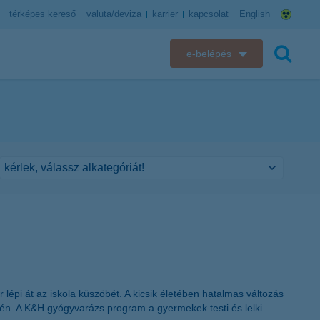
térképes kereső
valuta/deviza
karrier
kapcsolat
English
e-belépés
K&H e-bank
keresés
K&H e-posta
K&H elektronikus postaláda
K&H web Electra
K&H Biztosító ügyfélportál
K&H SZÉP Kártya
i át az iskola küszöbét. A kicsik életében hatalmas változás
K&H e-kártyafelület
én. A K&H gyógyvarázs program a gyermekek testi és lelki