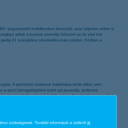
H: augusztustól mobilbankon keresztül, azaz teljesen online is
sszegben adtak a bankok személyi kölcsönt az év első hat
 ez pedig 41 százalékos növekedés éves szinten. Közben a
gást. A sportolási szokások kialakítása tehát akkor sem
az e-sport támogatójaként ezért azt javasolja, érdemes
séget, mozgásformát, ami valóban tetszik neki, élményt nyújt, ha
ához szükségesek. További információ a sütikről
itt