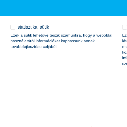
 százalékukban laptop, 61 százalékukban pedig asztali számítógép. Ann
ák a magyarok - többek között erre jutott a K&H friss kutatása. A K&H
statisztikai sütik
dját, jellemzően a párjuknak vagy családtagjuknak. A K&H új programja k
Ezek a sütik lehetővé teszik számunkra, hogy a weboldal
Ez
használatáról információkat kaphassunk annak
lá
továbbfejlesztése céljából.
me
kö
hat el a sportolástól
in
sz
got, ami a mozgásszegény életmódnak is köszönhető. Az egészséges él
otivációnkat és erőnlétünket is. A K&H az egészséges életmód támogatój
róbálásához is kedvet kapjunk.
ik meg az autósok
arkolásért jár