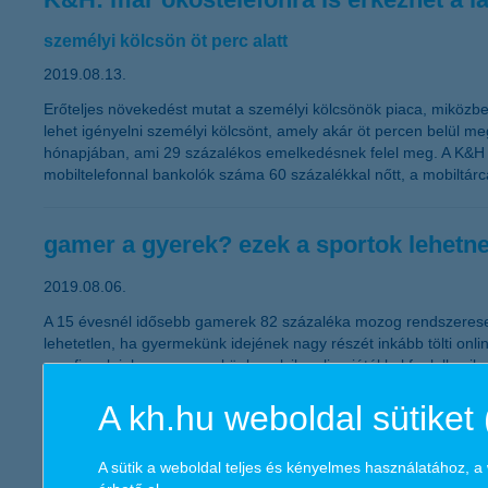
személyi kölcsön öt perc alatt
2019.08.13.
Erőteljes növekedést mutat a személyi kölcsönök piaca, miközben
lehet igényelni személyi kölcsönt, amely akár öt percen belül m
hónapjában, ami 29 százalékos emelkedésnek felel meg. A K&H júl
mobiltelefonnal bankolók száma 60 százalékkal nőtt, a mobiltárcá
gamer a gyerek? ezek a sportok lehetn
2019.08.06.
A 15 évesnél idősebb gamerek 82 százaléka mozog rendszeresen,
lehetetlen, ha gyermekünk idejének nagy részét inkább tölti onl
megfigyelni, hogy a gyerekünk melyik online játékkal foglalkozi
az kapcsolódik a játék típusához.
A kh.hu weboldal sütiket 
K&H e-dukáció: minden harmadik magya
A sütik a weboldal teljes és kényelmes használatához, 