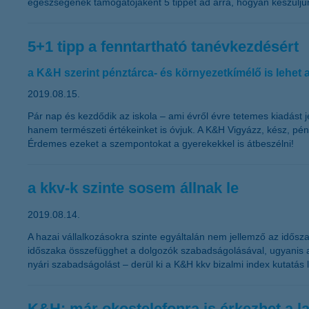
egészségének támogatójaként 5 tippet ad arra, hogyan készüljün
5+1 tipp a fenntartható tanévkezdésért
a K&H szerint pénztárca- és környezetkímélő is lehet
2019.08.15.
Pár nap és kezdődik az iskola – ami évről évre tetemes kiadást
hanem természeti értékeinket is óvjuk. A K&H Vigyázz, kész, pén
Érdemes ezeket a szempontokat a gyerekekkel is átbeszélni!
a kkv-k szinte sosem állnak le
2019.08.14.
A hazai vállalkozásokra szinte egyáltalán nem jellemző az idősza
időszaka összefügghet a dolgozók szabadságolásával, ugyanis a 
nyári szabadságolást – derül ki a K&H kkv bizalmi index kutatá
K&H: már okostelefonra is érkezhet a 