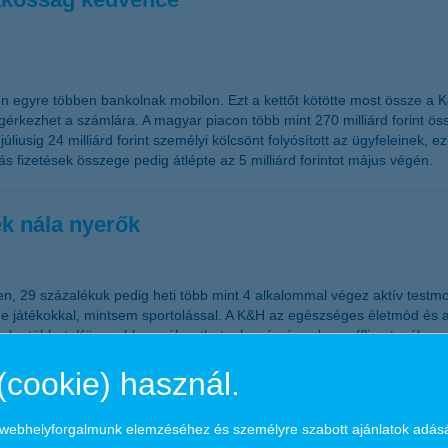
 egyre többen bankolnak mobilon. Ezt a kettőt kötötte most össze a K&
egérkezhet a számlára. A magyar piacon több mint 270 milliárd forint ö
iusig 24 milliárd forint személyi kölcsönt folyósított az ügyfeleinek,
s fizetések összege pedig átlépte az 5 milliárd forintot május végén.
ek nála nyerők
 29 százalékuk pedig heti több mint 4 alkalommal végez aktív testmoz
ine játékokkal, mintsem sportolással. A K&H az egészséges életmód és 
k a legtöbbet. Könnyebben választhatunk számára olyan offline tevékeny
(cookie) használ.
r bankol okostelefonról
a webhelyforgalmunk elemzéséhez és személyre szabott ajánlatok adás