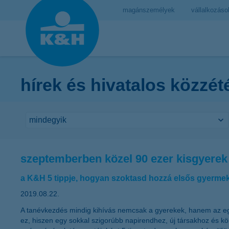
magánszemélyek
vállalkozáso
hírek és hivatalos közzét
szeptemberben közel 90 ezer kisgyerek l
a K&H 5 tippje, hogyan szoktasd hozzá elsős gyermek
2019.08.22.
A tanévkezdés mindig kihívás nemcsak a gyerekek, hanem az egé
ez, hiszen egy sokkal szigorúbb napirendhez, új társakhoz és 