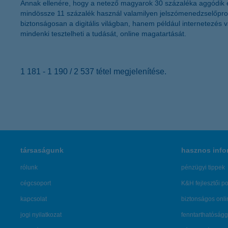
Annak ellenére, hogy a netező magyarok 30 százaléka aggódik eg
mindössze 11 százalék használ valamilyen jelszómenedzselőprog
biztonságosan a digitális világban, hanem például internetezé
mindenki tesztelheti a tudását, online magatartását.
1 181 - 1 190 / 2 537 tétel megjelenítése.
társaságunk
hasznos info
rólunk
pénzügyi tippek
cégcsoport
K&H fejlesztői po
kapcsolat
biztonságos onli
jogi nyilatkozat
fenntarthatóságg