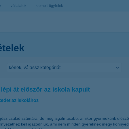
k
vállalatok
kiemelt ügyfelek
ételek
épi át először az iskola kapuit
edet az iskolához
sz család számára, de még izgalmasabb, amikor gyermekünk először lép
környezethez kell igazodniuk, ami nem minden gyereknek megy könnyed