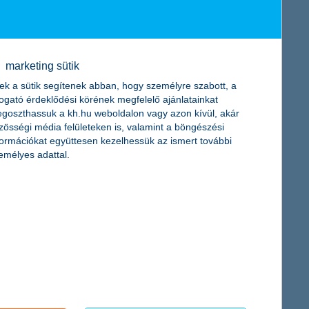
ak ellenére, hogy az okostelefonok a legelterjedtebbek a
 e-dukáció információbiztonsági programhoz készített felmérésből
marketing sütik
eretében bárki tesztelheti, mennyire vigyáz adataira az online
ek a sütik segítenek abban, hogy személyre szabott, a
togató érdeklődési körének megfelelő ajánlatainkat
goszthassuk a kh.hu weboldalon vagy azon kívül, akár
zösségi média felületeken is, valamint a böngészési
formációkat együttesen kezelhessük az ismert további
emélyes adattal.
etmóddal – amelynek fontos része a sport – sokat tehetünk az
a, ezért a profi sportolóktól mutat hasznos tippeket, hogy a