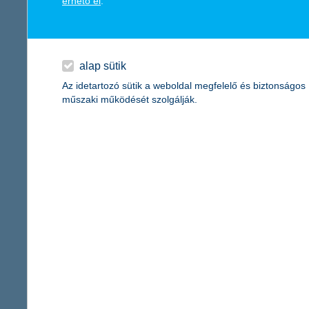
érhető el
.
vigyázni kell az érzékeny adatokra
2019.07.29.
Tízből kilenc internethasználó háztartásban van okostelefon, 71
digitális eszközök között, netbankolásra mégsem ezeket használj
alap sütik
kiderül az is, hogy tízből négyen elárulják bankkártyájuk PIN-kó
Az idetartozó sütik a weboldal megfelelő és biztonságos
térben.
műszaki működését szolgálják.
a K&H tippjeivel még a hőség sem riaszt
2019.07.26.
Európa legelhízottabb országaként tartják számon Magyarorszá
elhízás ellen, a nyári hőség azonban könnyen visszafoghatja a m
nyári hónapok aktívan telhessenek, sőt, akár még új sportok kip
K&H: ezeket a KRESZ-szabályokat szeg
a büntetés leginkább a gyorshajtásért és a helytelen p
2019.07.18.