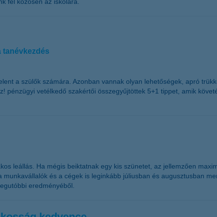
k fel közösen az iskolára.
 a tanévkezdés
 jelent a szülők számára. Azonban vannak olyan lehetőségek, apró trü
z! pénzügyi vetélkedő szakértői összegyűjtöttek 5+1 tippet, amik követ
kos leállás. Ha mégis beiktatnak egy kis szünetet, az jellemzően maximum
munkavállalók és a cégek is leginkább júliusban és augusztusban menn
s legutóbbi eredményéből.
lakosság kedvence