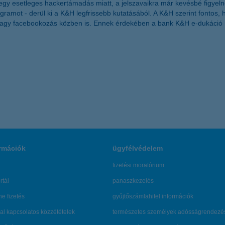
y esetleges hackertámadás miatt, a jelszavaikra már kevésbé figyelne
ramot - derül ki a K&H legfrissebb kutatásából. A K&H szerint fontos
s vagy facebookozás közben is. Ennek érdekében a bank K&H e-dukáció 
rmációk
ügyfélvédelem
fizetési moratórium
rtál
panaszkezelés
ne fizetés
gyűjtőszámlahitel információk
al kapcsolatos közzétételek
természetes személyek adósságrendezé