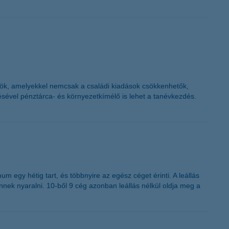
K&H token megújítás
kkök, amelyekkel nemcsak a családi kiadások csökkenhetők,
ésével pénztárca- és környezetkímélő is lehet a tanévkezdés.
 egy hétig tart, és többnyire az egész céget érinti. A leállás
ek nyaralni. 10-ből 9 cég azonban leállás nélkül oldja meg a