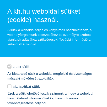
A kh.hu weboldal sütiket
(cookie) használ.
hírek és hivatalos
A sütik a weboldal teljes és kényelmes használatához, a
közzétételek
webhelyforgalmunk elemzéséhez és személyre szabott
ajánlatok adásához szükségesek. További információ a
sütikről
itt érhető el
.
egyéb
English
alap sütik
Az idetartozó sütik a weboldal megfelelő és biztonságos
műszaki működését szolgálják.
statisztikai sütik
március 12-én ébredtek rá a kkv-k: baj
Ezek a sütik lehetővé teszik számunkra, hogy a weboldal
használatáról információkat kaphassunk annak
van!
továbbfejlesztése céljából.