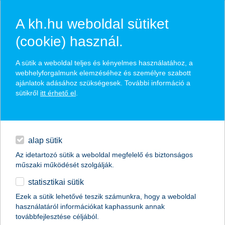
A kh.hu weboldal sütiket
(cookie) használ.
hírek és hivatalos
A sütik a weboldal teljes és kényelmes használatához, a
közzétételek
webhelyforgalmunk elemzéséhez és személyre szabott
ajánlatok adásához szükségesek. További információ a
sütikről
itt érhető el
.
egyéb
English
alap sütik
Az idetartozó sütik a weboldal megfelelő és biztonságos
műszaki működését szolgálják.
statisztikai sütik
sokan most kezdenek bele online
Ezek a sütik lehetővé teszik számunkra, hogy a weboldal
használatáról információkat kaphassunk annak
életükbe
továbbfejlesztése céljából.