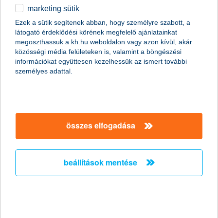
marketing sütik
2020.05.20.
Ezek a sütik segítenek abban, hogy személyre szabott, a
látogató érdeklődési körének megfelelő ajánlatainkat
27 startuppal és a legújabb mobiltechnológiával folytatja tovább
megoszthassuk a kh.hu weboldalon vagy azon kívül, akár
működését a Start it @K&H inkubátorprogram. Magyarország
közösségi média felületeken is, valamint a böngészési
legnagyobb, iparágfüggetlen nagyvállalati inkubátorába 9 új
információkat együttesen kezelhessük az ismert további
startup csapat került be a vírusjárvány miatt online megvalósított
személyes adattal.
kiválasztási folyamat lezárultával. A Telenorral kötött
megállapodás pedig új lendületet adhat a startupok digitális
fejlődésének és támogathatja az 5G technológiában rejlő
lehetőségek kiaknázását.
összes elfogadása
lakáshitel otthoni ügyintézéssel –
korszakváltás a hitelezésben
beállítások mentése
2020.05.19.
Újabb lépést tett a K&H, amellyel még gördülékenyebbé,
kényelmesebbé válik több hiteltípus igénylése a
járványhelyzetben. Mindössze a szerződés aláírásához kell a
személyes jelenlét, minden más teendőt elektronikusan,