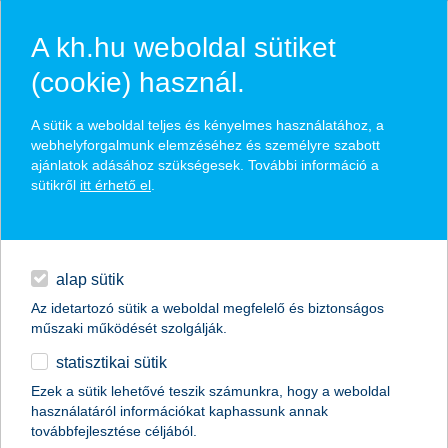
A kh.hu weboldal sütiket
(cookie) használ.
hírek és hivatalos
A sütik a weboldal teljes és kényelmes használatához, a
közzétételek
webhelyforgalmunk elemzéséhez és személyre szabott
ajánlatok adásához szükségesek. További információ a
sütikről
itt érhető el
.
egyéb
English
alap sütik
Az idetartozó sütik a weboldal megfelelő és biztonságos
műszaki működését szolgálják.
statisztikai sütik
új csapatok, új lehetőségek:
Ezek a sütik lehetővé teszik számunkra, hogy a weboldal
használatáról információkat kaphassunk annak
technológiai együttműködést jelentett
továbbfejlesztése céljából.
be a Start it @K&H és a Telenor