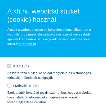
A kh.hu weboldal sütiket
(cookie) használ.
hírek és hivatalos
A sütik a weboldal teljes és kényelmes használatához, a
közzétételek
webhelyforgalmunk elemzéséhez és személyre szabott
ajánlatok adásához szükségesek. További információ a
sütikről
itt érhető el
.
egyéb
English
alap sütik
Az idetartozó sütik a weboldal megfelelő és biztonságos
műszaki működését szolgálják.
statisztikai sütik
érdemes óvatosnak maradni, hiába van
Ezek a sütik lehetővé teszik számunkra, hogy a weboldal
használatáról információkat kaphassunk annak
tömeg a vevők oldalán
továbbfejlesztése céljából.