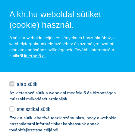
A kh.hu weboldal sütiket
(cookie) használ.
hírek és hivatalos
A sütik a weboldal teljes és kényelmes használatához, a
közzétételek
webhelyforgalmunk elemzéséhez és személyre szabott
ajánlatok adásához szükségesek. További információ a
sütikről
itt érhető el
.
egyéb
English
alap sütik
Az idetartozó sütik a weboldal megfelelő és biztonságos
műszaki működését szolgálják.
statisztikai sütik
Hogyan profitálhatunk az olajból?
Ezek a sütik lehetővé teszik számunkra, hogy a weboldal
használatáról információkat kaphassunk annak
2016.02.23.
továbbfejlesztése céljából.