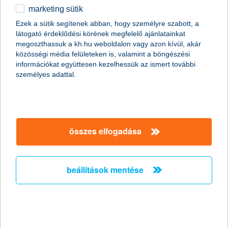
Az elmúlt másfél évben rosszul teljesített az olajszektor, és a
marketing sütik
következő hetekben-hónapokban sem várható, hogy ez a trend
Ezek a sütik segítenek abban, hogy személyre szabott, a
megfordulna. Befektetőként azonban már most célszerű
látogató érdeklődési körének megfelelő ajánlatainkat
körbenézni, melyek azok a befektetések, devizák, amelyek az
megoszthassuk a kh.hu weboldalon vagy azon kívül, akár
olajár későbbi emelkedéséből kiugróan profitálhatnak majd.
közösségi média felületeken is, valamint a böngészési
információkat együttesen kezelhessük az ismert további
személyes adattal.
biztonságban érzik magukat a prémium
befektetők?
2016.02.22.
összes elfogadása
Úgy tűnik, az átlagosnál idősebb korosztályt képviselő prémium
befektetők biztonságban érzik magukat a nyugdíjas éveiket
illetően. Legalábbis ezt mutatja az, hogy az elmúlt három évben
drasztikusan lecsökkent a nyugdíjcélú megtakarításban
beállítások mentése
gondolkodók aránya. Holott azoknak is érdemes nyugdíjcélra
takarékoskodniuk, akik közelebb állnak a nyugdíjhoz.
mit hoz a majom éve Kínának?