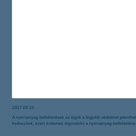
2017.03.23.
Ahány ház, annyi szokás. Különösen igaz ez a befektetésekre, hi
képesség, amellyel a piaci kamatok és árfolyamok változását hi
hogy ez megvalósuljon, érdemes a befektetői igényekre és a piac
márciusi forradalom a tőzsdéken
2017.03.16.
A várakozásoknak megfelelően megtörtént a Fed idei első kamate
követően azonban ismét a politikai kockázatok kerülhetnek előté
piacokat. Érdemes ezért most átmenetileg óvatosan nyúlni az e
lemaradóból hamarosan éllovas lehet a
2017.03.10.
A nyersanyag befektetések az egyik a legjobb védelmet jelenthet
kedvezőek, ezért érdemes átgondolni a nyersanyag-befektetések 