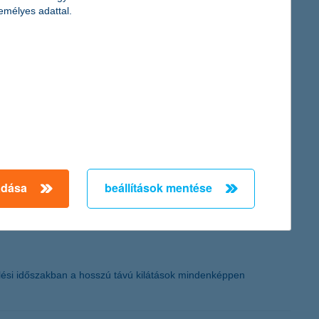
emélyes adattal.
időtáv, amelyre félrerakja pénzét, és az a kockázattűrő
ockázattal a lehető legnagyobb hozamot szeretnék elérni. Ahhoz,
t szétnézni - tanácsolja a K&H.
 parlamenti választásokon is túl vagyunk. A kamatemelést
mp költségvetési politikájával kapcsolatos hírek mozgathatják a
K&H.
adása
beállítások mentése
dülési időszakban a hosszú távú kilátások mindenképpen