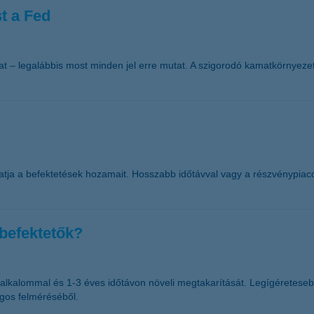
t a Fed
t – legalábbis most minden jel erre mutat. A szigorodó kamatkörnyeze
atja a befektetések hozamait. Hosszabb időtávval vagy a részvénypiaco
 befektetők?
bb alkalommal és 1-3 éves időtávon növeli megtakarítását. Legígéretese
ágos felméréséből.