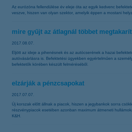
Az eurózóna fellendülése év eleje óta az egyik kedvenc befektet
veszve, hiszen van olyan szektor, amelyik éppen a mostani helyz
mire gyűjt az átlagnál többet megtakarí
2017.08.07.
Eljött az ideje a pihenésnek és az autócserének a hazai befektet
autóvásárlásra is. Befektetési ügyekben egyértelműen a személ
befektetők körében készült felméréséből.
elzárják a pénzcsapokat
2017.07.07.
Új korszak előtt állnak a piacok, hiszen a jegybankok sorra cs
részvénypiacok esetében azonban maximum átmeneti hullámokat ka
K&H.