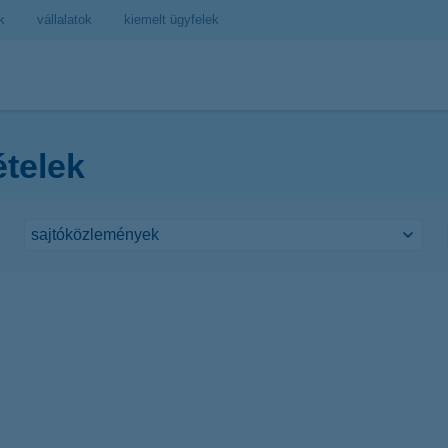
k
vállalatok
kiemelt ügyfelek
ételek