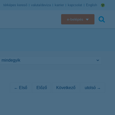
térképes kereső
valuta/deviza
karrier
kapcsolat
English
e-belépés
K&H e-bank
keresés
K&H e-posta
K&H elektronikus postaláda
K&H web Electra
K&H Biztosító ügyfélportál
← Első
Előző
Következő
utolsó →
K&H SZÉP Kártya
K&H e-kártyafelület