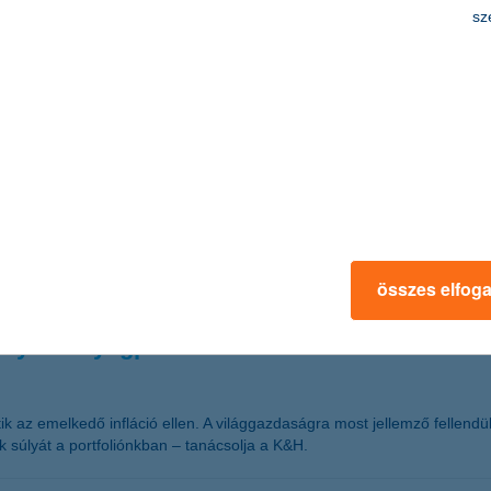
sz
szen mindenkinél más a megtakarítás nagysága, a befektetés célja, az 
ggadtan követni tudja. Ami azonban mindig közös: a lehető legkisebb k
i környezetre egyaránt reagáló innovatív befektetési megoldások közöt
melése, és az első nagy európai politikai megmérettetésen, a holland
rbe: Európában a Brexit és a francia választások, Amerikában pedig Tru
urópai részvényekhez, bármennyire is olcsónak tűnnek – tanácsolja a 
összes elfog
 nyersanyagpiac
ik az emelkedő infláció ellen. A világgazdaságra most jellemző fellen
súlyát a portfoliónkban – tanácsolja a K&H.