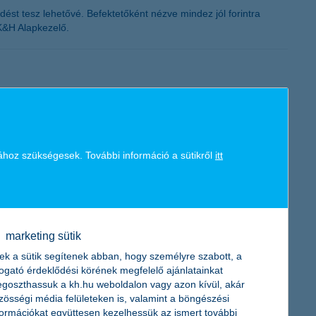
ést tesz lehetővé. Befektetőként nézve mindez jól forintra
a K&H Alapkezelő.
azonban nemcsak az Európai Unió, de a befektetők is
ához szükségesek. További információ a sütikről
itt
nk régiós társainkhoz képest, és egyelőre a folytatás sem tűnik
marketing sütik
ek a sütik segítenek abban, hogy személyre szabott, a
togató érdeklődési körének megfelelő ajánlatainkat
goszthassuk a kh.hu weboldalon vagy azon kívül, akár
zösségi média felületeken is, valamint a böngészési
formációkat együttesen kezelhessük az ismert további