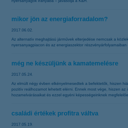
nyersanyagok irányába – javasolja a K&H.
mikor jön az energiaforradalom?
2017.06.02.
Az alternatív meghajtású járművek elterjedése nemcsak a közleke
nyersanyagpiacon és az energiaszektor részvényárfolyamaiban – 
még ne készüljünk a kamatemelésre
2017.05.24.
Az elmúlt négy évben elkényelmesedtek a befektetők, hiszen hiá
pozitív reálhozamot lehetett elérni. Ennek most vége, hiszen az i
hozamelvárásaikat és ezzel egyéni képességeinknek megfelelően
családi értékek profitra váltva
2017.05.19.