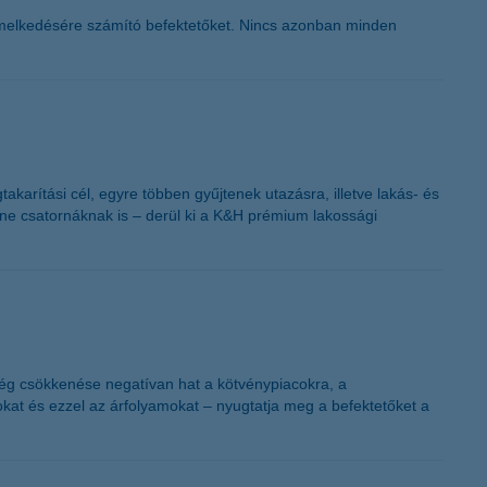
K&H token megújítás
k emelkedésére számító befektetőket. Nincs azonban minden
akarítási cél, egyre többen gyűjtenek utazásra, illetve lakás- és
ne csatornáknak is – derül ki a K&H prémium lakossági
ség csökkenése negatívan hat a kötvénypiacokra, a
kat és ezzel az árfolyamokat – nyugtatja meg a befektetőket a