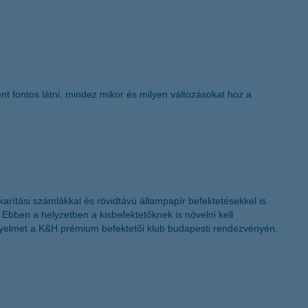
t fontos látni, mindez mikor és milyen változásokat hoz a
ítási számlákkal és rövidtávú állampapír befektetésekkel is
. Ebben a helyzetben a kisbefektetőknek is növelni kell
igyelmet a K&H prémium befektetői klub budapesti rendezvényén.