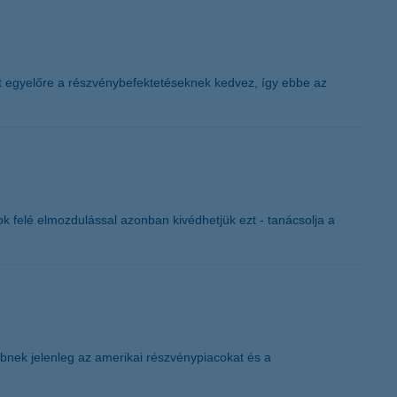
t egyelőre a részvénybefektetéseknek kedvez, így ebbe az
k felé elmozdulással azonban kivédhetjük ezt - tanácsolja a
bbnek jelenleg az amerikai részvénypiacokat és a