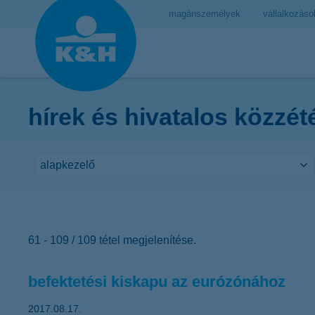
magánszemélyek
vállalkozáso
hírek és hivatalos közzét
61 - 109 / 109 tétel megjelenítése.
befektetési kiskapu az eurózónához
2017.08.17.