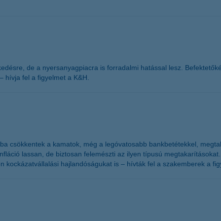
désre, de a nyersanyagpiacra is forradalmi hatással lesz. Befektetőkén
hívja fel a figyelmet a K&H.
ba csökkentek a kamatok, még a legóvatosabb bankbetétekkel, megtakar
nfláció lassan, de biztosan felemészti az ilyen típusú megtakarításokat
 kockázatvállalási hajlandóságukat is – hívták fel a szakemberek a f