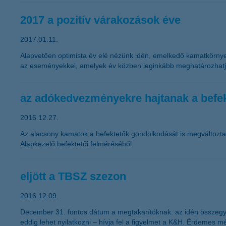
2017 a pozitív várakozások éve
2017.01.11.
Alapvetően optimista év elé nézünk idén, emelkedő kamatkörny
az eseményekkel, amelyek év közben leginkább meghatározhatjá
az adókedvezményekre hajtanak a befe
2016.12.27.
Az alacsony kamatok a befektetők gondolkodását is megváltoztat
Alapkezelő befektetői felméréséből.
eljött a TBSZ szezon
2016.12.09.
December 31. fontos dátum a megtakarítóknak: az idén összegyű
eddig lehet nyilatkozni – hívja fel a figyelmet a K&H. Érdemes m