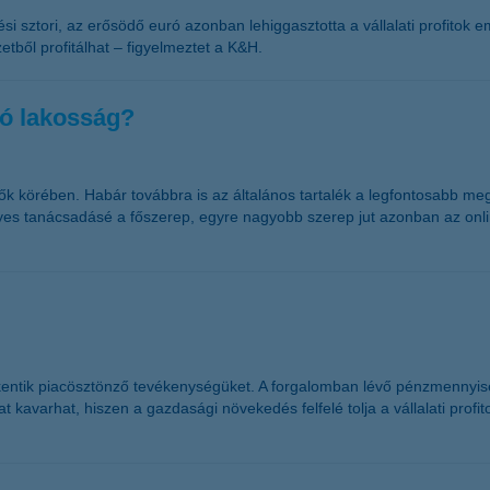
ési sztori, az erősödő euró azonban lehiggasztotta a vállalati profito
etből profitálhat – figyelmeztet a K&H.
tó lakosság?
ők körében. Habár továbbra is az általános tartalék a legfontosabb megt
yes tanácsadásé a főszerep, egyre nagyobb szerep jut azonban az onli
ökkentik piacösztönző tevékenységüket. A forgalomban lévő pénzmennyi
varhat, hiszen a gazdasági növekedés felfelé tolja a vállalati profito