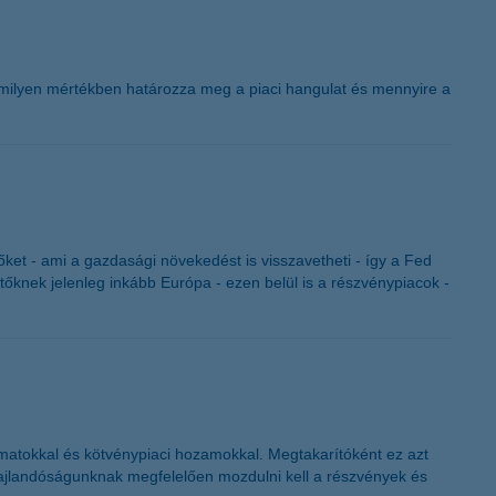
 milyen mértékben határozza meg a piaci hangulat és mennyire a
őket - ami a gazdasági növekedést is visszavetheti - így a Fed
őknek jelenleg inkább Európa - ezen belül is a részvénypiacok -
amatokkal és kötvénypiaci hozamokkal. Megtakarítóként ez azt
 hajlandóságunknak megfelelően mozdulni kell a részvények és