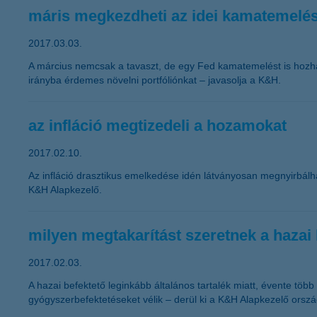
máris megkezdheti az idei kamatemelés
2017.03.03.
A március nemcsak a tavaszt, de egy Fed kamatemelést is hozha
irányba érdemes növelni portfóliónkat – javasolja a K&H.
az infláció megtizedeli a hozamokat
2017.02.10.
Az infláció drasztikus emelkedése idén látványosan megnyirbálh
K&H Alapkezelő.
milyen megtakarítást szeretnek a hazai
2017.02.03.
A hazai befektető leginkább általános tartalék miatt, évente tö
gyógyszerbefektetéseket vélik – derül ki a K&H Alapkezelő orsz