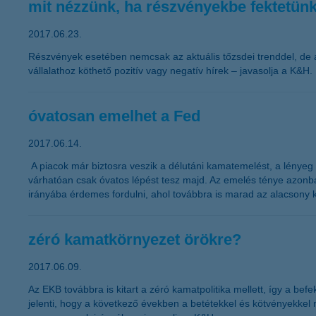
mit nézzünk, ha részvényekbe fektetün
2017.06.23.
Részvények esetében nemcsak az aktuális tőzsdei trenddel, de 
vállalathoz köthető pozitív vagy negatív hírek – javasolja a K&H.
óvatosan emelhet a Fed
2017.06.14.
A piacok már biztosra veszik a délutáni kamatemelést, a lényeg 
várhatóan csak óvatos lépést tesz majd. Az emelés ténye azonba
irányába érdemes fordulni, ahol továbbra is marad az alacsony 
zéró kamatkörnyezet örökre?
2017.06.09.
Az EKB továbbra is kitart a zéró kamatpolitika mellett, így a b
jelenti, hogy a következő években a betétekkel és kötvényekkel