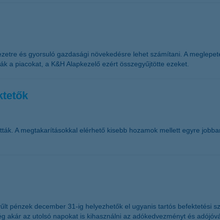
ezetre és gyorsuló gazdasági növekedésre lehet számítani. A meglepe
k a piacokat, a K&H Alapkezelő ezért összegyűjtötte ezeket.
ktetők
ták. A megtakarításokkal elérhető kisebb hozamok mellett egyre jobba
lt pénzek december 31-ig helyezhetők el ugyanis tartós befektetési 
ég akár az utolsó napokat is kihasználni az adókedvezményt és adójóváí