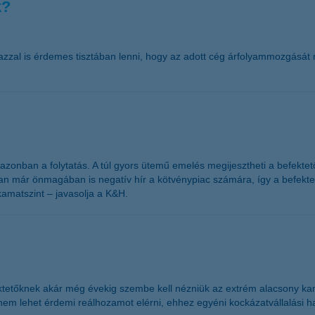
k?
azzal is érdemes tisztában lenni, hogy az adott cég árfolyammozgását
azonban a folytatás. A túl gyors ütemű emelés megijesztheti a befektet
n már önmagában is negatív hír a kötvénypiac számára, így a befektet
kamatszint – javasolja a K&H.
efektetőknek akár még évekig szembe kell nézniük az extrém alacsony k
 nem lehet érdemi reálhozamot elérni, ehhez egyéni kockázatvállalási