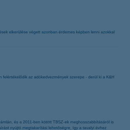
tések elkerülése végett azonban érdemes képben lenni azokkal
n felértékelődik az adókedvezmények szerepe - derül ki a K&H
számlán, és a 2011-ben kötött TBSZ-ek meghosszabbításáról is
rást nyújtó megtakarítási lehetőségre, így a tavalyi évhez