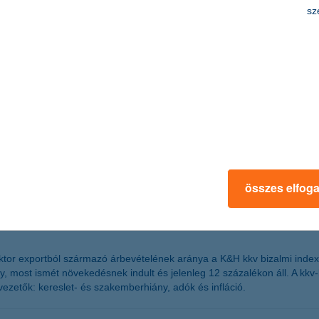
sz
ca – a pénzintézet 15 millió forintra emelt
gyar piac
yi kölcsön is elérhető a K&H-nál a megfelelő jövedelemmel rendelkezők s
a személyi kölcsön piaca jelentős növekedést mutat, a jegybanki adatok 
en az is magyarázza, hogy a 3%-os lakáshitelt felvevők valószínűleg á
összes elfog
ás lehetősége felé
tor exportból származó árbevételének aránya a K&H kkv bizalmi index
, most ismét növekedésnek indult és jelenleg 12 százalékon áll. A kkv-k
ezetők: kereslet- és szakemberhiány, adók és infláció.