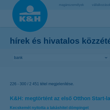
magánszemélyek
vállalkozáso
hírek és hivatalos közzét
226 - 300 / 2 451 tétel megjelenítése.
K&H: megtörtént az első Otthon Start-la
Kecskemét nyitotta a lakáshitel dömpinget