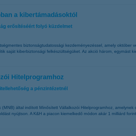
bban a kibertámadásoktól
g erősítéséért folyó küzdelmet
n költségmentes biztonságtudatossági kezdeményezéssel, amely október 
ítik saját kiberbiztonsági felkészültségüket. Az akció három, egymást ki
kozói Hitelprogramhoz
hitellehetőség a pénzintézetnél
MNB) által indított Minősített Vállalkozói Hitelprogramhoz, amelynek c
ást nyújtson. A K&H a piacon kiemelkedő módon akár 1 milliárd forint 