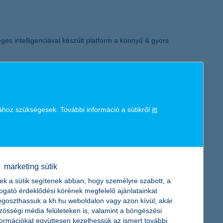
ges intelligenciával készült platform a könnyű & gyors
ához szükségesek. További információ a sütikről
itt
enyi Kártyaprogram (SZKP) agrár termékek – Agrár Széchenyi
marketing sütik
ek a sütik segítenek abban, hogy személyre szabott, a
togató érdeklődési körének megfelelő ajánlatainkat
00-an első helyen, így az orvosi szak az ötödik legnépszerűbb
goszthassuk a kh.hu weboldalon vagy azon kívül, akár
ülése. Ennek erősítésére szolgál a K&H gyógyvarázs jövő
zösségi média felületeken is, valamint a böngészési
ívvel-lélekkel gondoskodnak a kicsikről és nyitottak az
formációkat együttesen kezelhessük az ismert további