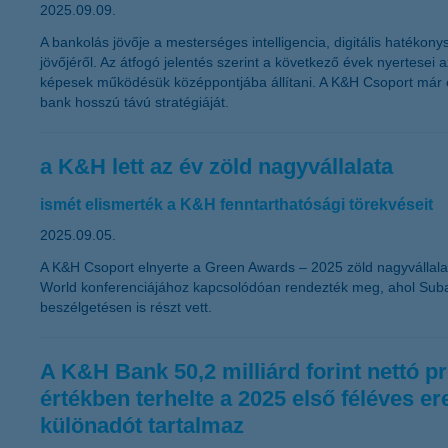
2025.09.09.
A bankolás jövője a mesterséges intelligencia, digitális hatékon
jövőjéről. Az átfogó jelentés szerint a következő évek nyertesei
képesek működésük középpontjába állítani. A K&H Csoport már év
bank hosszú távú stratégiáját.
a K&H lett az év zöld nagyvállalata
ismét elismerték a K&H fenntarthatósági törekvéseit
2025.09.05.
A K&H Csoport elnyerte a Green Awards – 2025 zöld nagyvállalati k
World konferenciájához kapcsolódóan rendezték meg, ahol Suba L
beszélgetésen is részt vett.
A K&H Bank 50,2 milliárd forint nettó pr
értékben terhelte a 2025 első féléves er
különadót tartalmaz