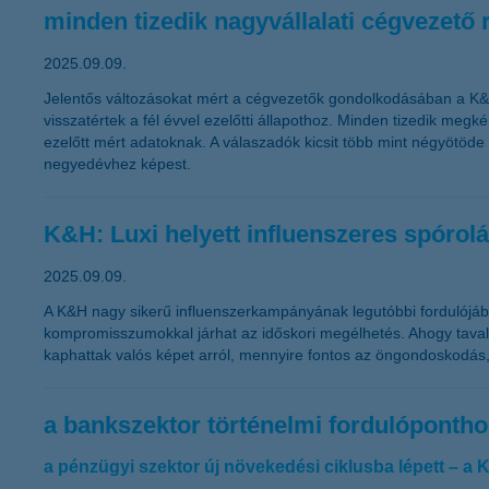
minden tizedik nagyvállalati cégvezető
2025.09.09.
Jelentős változásokat mért a cégvezetők gondolkodásában a K&H
visszatértek a fél évvel ezelőtti állapothoz. Minden tizedik m
ezelőtt mért adatoknak. A válaszadók kicsit több mint négyötöd
negyedévhez képest.
K&H: Luxi helyett influenszeres spórol
2025.09.09.
A K&H nagy sikerű influenszerkampányának legutóbbi fordulójáb
kompromisszumokkal járhat az időskori megélhetés. Ahogy tavaly, 
kaphattak valós képet arról, mennyire fontos az öngondoskodás,
a bankszektor történelmi fordulópontho
a pénzügyi szektor új növekedési ciklusba lépett – a K