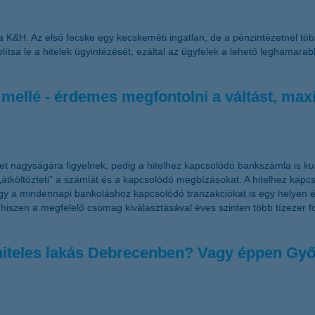
a K&H. Az első fecske egy kecskeméti ingatlan, de a pénzintézetnél több
tsa le a hitelek ügyintézését, ezáltal az ügyfelek a lehető leghamara
 mellé - érdemes megfontolni a váltást, max
et nagyságára figyelnek, pedig a hitelhez kapcsolódó bankszámla is kulc
átköltözteti” a számlát és a kapcsolódó megbízásokat. A hitelhez kapcso
gy a mindennapi bankoláshoz kapcsolódó tranzakciókat is egy helyen és
 hiszen a megfelelő csomag kiválasztásával éves szinten több tízezer fo
-hiteles lakás Debrecenben? Vagy éppen Gy