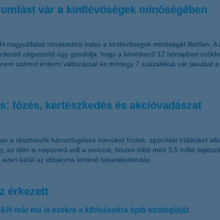
 romlást vár a kintlévőségek minőségében
 nagyvállalati növekedési index a kintlévőségek minőségét illetően.
egkérdezett cégvezető úgy gondolja, hogy a következő 12 hónapban csö
e nem számol érdemi változással és mintegy 7 százalékuk vár javulást 
ás: főzés, kertészkedés és akcióvadászat
an a résztvevők háromfogásos menüket főztek, spórolási trükköket alk
az idén is népszerű volt a sorozat, hiszen több mint 3,5 millió lejátsz
 ezen belül az időskorra történő takarékoskodás.
z érkezett
&H már ma is ezekre a kihívásokra építi stratégiáját