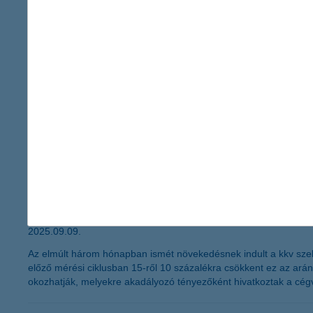
innovációra. A szakemberek szeptember 30-ig jelentkezhetnek.
K&H: megugrott a személyi kölcsönök pia
az első félévben több mint 40 százalékkal bővült a ma
2025.09.10.
A korábbi 10 millió forint helyett akár 15 millió forintos személ
kevés banknál érhető el ekkora összeg. A lépés érthető, hiszen 
ebben a szegmensben. A megemelt igényelhető hitelösszeget részb
személyi kölcsönre is szükségük lehet.
egyre több hazai kkv fordul az exportál
2025.09.09.
Az elmúlt három hónapban ismét növekedésnek indult a kkv szek
előző mérési ciklusban 15-ről 10 százalékra csökkent ez az arány
okozhatják, melyekre akadályozó tényezőként hivatkoztak a cégv