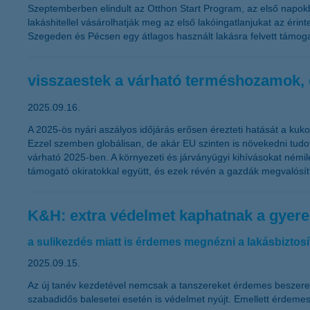
Szeptemberben elindult az Otthon Start Program, az első napokb
lakáshitellel vásárolhatják meg az első lakóingatlanjukat az érin
Szegeden és Pécsen egy átlagos használt lakásra felvett támogato
visszaestek a várható terméshozamok, 
2025.09.16.
A 2025-ös nyári aszályos időjárás erősen érezteti hatását a ku
Ezzel szemben globálisan, de akár EU szinten is növekedni tud
várható 2025-ben. A környezeti és járványügyi kihívásokat némile
támogató okiratokkal együtt, és ezek révén a gazdák megvalósíth
K&H: extra védelmet kaphatnak a gyere
a sulikezdés miatt is érdemes megnézni a lakásbiztosí
2025.09.15.
Az új tanév kezdetével nemcsak a tanszereket érdemes beszerezni
szabadidős balesetei esetén is védelmet nyújt. Emellett érdem