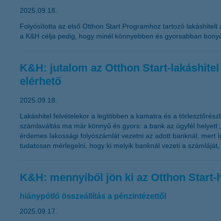
2025.09.18.
Folyósította az első Otthon Start Programhoz tartozó lakáshitelt 
a K&H célja pedig, hogy minél könnyebben és gyorsabban bonyolí
K&H: jutalom az Otthon Start-lakáshitel
elérhető
2025.09.18.
Lakáshitel felvételekor a legtöbben a kamatra és a törlesztőrészl
számlaváltás ma már könnyű és gyors: a bank az ügyfél helyett „
érdemes lakossági folyószámlát vezetni az adott banknál, mert í
tudatosan mérlegelni, hogy ki melyik banknál vezeti a számláját,
K&H: mennyiből jön ki az Otthon Start
hiánypótló összeállítás a pénzintézettől
2025.09.17.