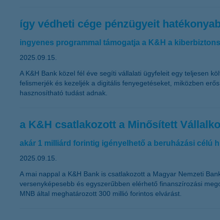
így védheti cége pénzügyeit hatékonya
ingyenes programmal támogatja a K&H a kiberbiztonsá
2025.09.15.
A K&H Bank közel fél éve segíti vállalati ügyfeleit egy teljese
felismerjék és kezeljék a digitális fenyegetéseket, miközben erős
hasznosítható tudást adnak.
a K&H csatlakozott a Minősített Vállal
akár 1 milliárd forintig igényelhető a beruházási célú 
2025.09.15.
A mai nappal a K&H Bank is csatlakozott a Magyar Nemzeti Bank (
versenyképesebb és egyszerűbben elérhető finanszírozási megold
MNB által meghatározott 300 millió forintos elvárást.