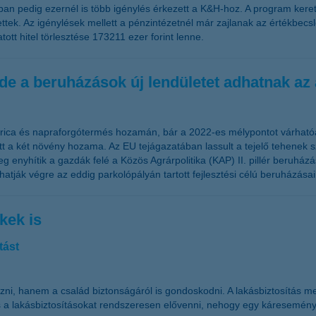
an pedig ezernél is több igénylés érkezett a K&H-hoz. A program keret
tettek. Az igénylések mellett a pénzintézetnél már zajlanak az értékbecs
tt hitel törlesztése 173211 ezer forint lenne.
de a beruházások új lendületet adhatnak az
korica és napraforgótermés hozamán, bár a 2022-es mélypontot várhatóa
ott a két növény hozama. Az EU tejágazatában lassult a tejelő tehene
g enyhítik a gazdák felé a Közös Agrárpolitika (KAP) II. pillér beruhá
atják végre az eddig parkolópályán tartott fejlesztési célú beruházása
kek is
tást
, hanem a család biztonságáról is gondoskodni. A lakásbiztosítás mell
es a lakásbiztosításokat rendszeresen elővenni, nehogy egy káresemén