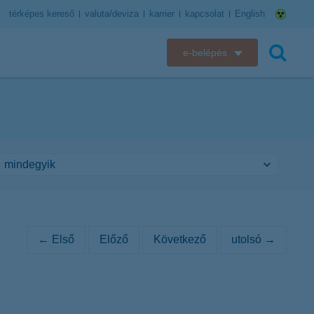
térképes kereső
valuta/deviza
karrier
kapcsolat
English
e-belépés
K&H e-bank
keresés
K&H e-posta
K&H elektronikus postaláda
K&H web Electra
K&H Biztosító ügyfélportál
← Első
Előző
Következő
utolsó →
K&H SZÉP Kártya
K&H e-kártyafelület