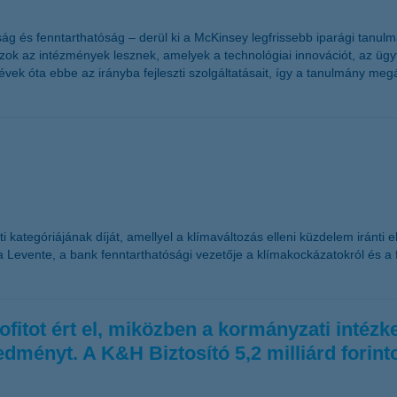
yság és fenntarthatóság – derül ki a McKinsey legfrissebb iparági tanu
 azok az intézmények lesznek, amelyek a technológiai innovációt, az üg
ek óta ebbe az irányba fejleszti szolgáltatásait, így a tanulmány megá
ategóriájának díját, amellyel a klímaváltozás elleni küzdelem iránti elk
evente, a bank fenntarthatósági vezetője a klímakockázatokról és a fe
ofitot ért el, miközben a kormányzati intézk
edményt. A K&H Biztosító 5,2 milliárd forint