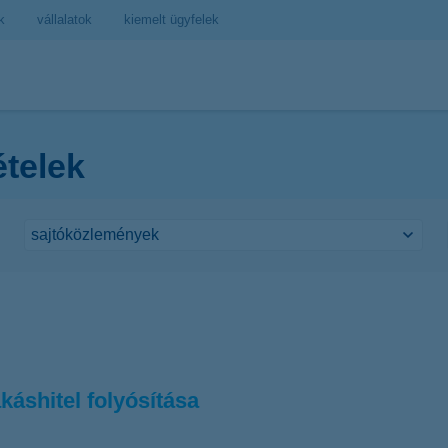
k
vállalatok
kiemelt ügyfelek
ételek
káshitel folyósítása