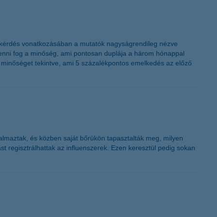
 A kérdés vonatkozásában a mutatók nagyságrendileg nézve
kkenni fog a minőség, ami pontosan duplája a három hónappal
a minőséget tekintve, ami 5 százalékpontos emelkedés az előző
almaztak, és közben saját bőrükön tapasztalták meg, milyen
ást regisztrálhattak az influenszerek. Ezen keresztül pedig sokan