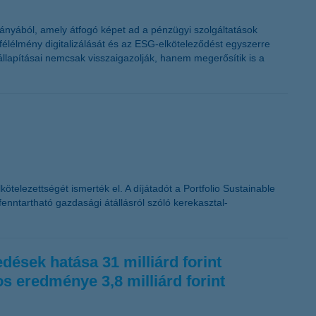
lmányából, amely átfogó képet ad a pénzügyi szolgáltatások
yfélélmény digitalizálását és az ESG-elköteleződést egyszerre
llapításai nemcsak visszaigazolják, hanem megerősítik is a
ötelezettségét ismerték el. A díjátadót a Portfolio Sustainable
nntartható gazdasági átállásról szóló kerekasztal-
edések hatása 31 milliárd forint
os eredménye 3,8 milliárd forint