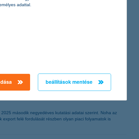
emélyes adattal.
e a maximális hitelkeretet
zámára. A 15 milliós maximális összeg kivételes, mivel egyelőre
szerint az első félévben több mint 40 százalékos volt a bővülés
talakítják, felújítják a megvásárolt ingatlant, amelyhez
adása
beállítások mentése
 2025 második negyedéves kutatási adatai szerint. Noha az
 export felé fordulását részben olyan piaci folyamatok is