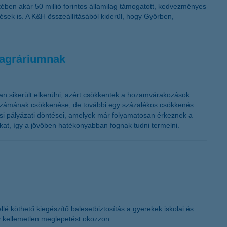
ében akár 50 millió forintos államilag támogatott, kedvezményes
lések is. A K&H összeállításából kiderül, hogy Győrben,
 agráriumnak
n sikerült elkerülni, azért csökkentek a hozamvárakozások.
k számának csökkenése, de további egy százalékos csökkenés
zási pályázati döntései, amelyek már folyamatosan érkeznek a
ikat, így a jövőben hatékonyabban fognak tudni termelni.
é köthető kiegészítő balesetbiztosítás a gyerekek iskolai és
y kellemetlen meglepetést okozzon.