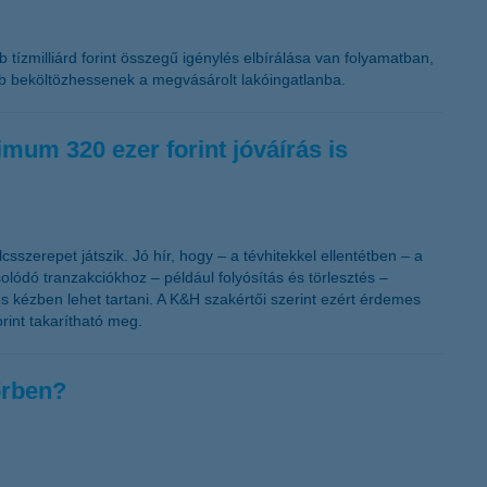
K&H token megújítás
 tízmilliárd forint összegű igénylés elbírálása van folyamatban,
bb beköltözhessenek a megvásárolt lakóingatlanba.
imum 320 ezer forint jóváírás is
sszerepet játszik. Jó hír, hogy – a tévhitekkel ellentétben – a
lódó tranzakciókhoz – például folyósítás és törlesztés –
 kézben lehet tartani. A K&H szakértői szerint ezért érdemes
rint takarítható meg.
őrben?