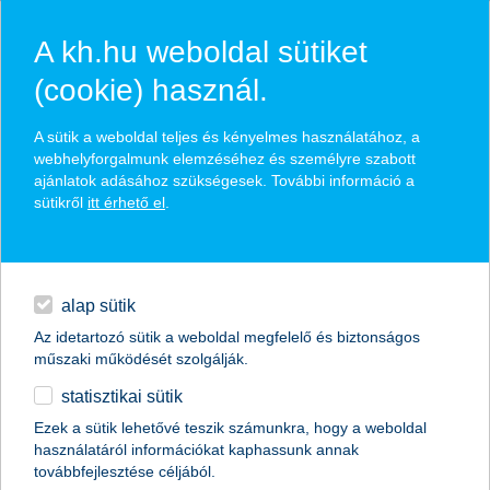
A kh.hu weboldal sütiket
(cookie) használ.
hírek és hivatalos
A sütik a weboldal teljes és kényelmes használatához, a
közzétételek
webhelyforgalmunk elemzéséhez és személyre szabott
ajánlatok adásához szükségesek. További információ a
sütikről
itt érhető el
.
egyéb
English
alap sütik
Az idetartozó sütik a weboldal megfelelő és biztonságos
műszaki működését szolgálják.
statisztikai sütik
Ezek a sütik lehetővé teszik számunkra, hogy a weboldal
használatáról információkat kaphassunk annak
Előző
Következő
továbbfejlesztése céljából.