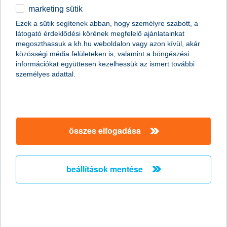
marketing sütik
fektessen a Z generációba
Ezek a sütik segítenek abban, hogy személyre szabott, a
látogató érdeklődési körének megfelelő ajánlatainkat
K&H prémium gyermekközpontú származtatott alap
megoszthassuk a kh.hu weboldalon vagy azon kívül, akár
2016.02.29.
közösségi média felületeken is, valamint a böngészési
információkat együttesen kezelhessük az ismert további
A világgazdaság fejlődése, a népesség növekedése és a
személyes adattal.
fogyasztási szokások változása is kedvezően hat azokra a
világcégekre, amelyek kiszolgálják a gyermekekhez kapcsolódó
fogyasztási igényeket. A K&H prémium gyermekközpontú alap
ezeknek a vállalatoknak a teljesítményéből nyújt részesedést.
összes elfogadása
nincs komoly munkaerő-bővítési
szándék a nagyvállalati szektorban
beállítások mentése
2016.02.26.
2016. január között 2,7%-kal emelkedett a foglalkoztatottak
száma a KSH legfrissebb adatai alapján. „Ez a pozitív tendencia
nagyobb részben a közfoglalkoztatottak létszámának
növekedésének, kisebb részben pedig a versenyszféra