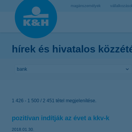
magánszemélyek
vállalkozáso
hírek és hivatalos közzét
1 426 - 1 500 / 2 451 tétel megjelenítése.
pozitívan indítják az évet a kkv-k
2018.01.30.