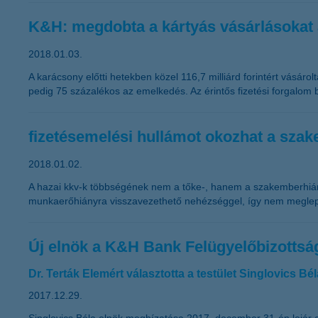
K&H: megdobta a kártyás vásárlásokat
2018.01.03.
A karácsony előtti hetekben közel 116,7 milliárd forintért vásár
pedig 75 százalékos az emelkedés. Az érintős fizetési forgalom
fizetésemelési hullámot okozhat a szak
2018.01.02.
A hazai kkv-k többségének nem a tőke-, hanem a szakemberhián
munkaerőhiányra visszavezethető nehézséggel, így nem meglepő,
Új elnök a K&H Bank Felügyelőbizotts
Dr. Terták Elemért választotta a testület Singlovics Bé
2017.12.29.