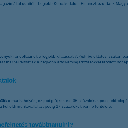
agazin által odaítélt „Legjobb Kereskedelem Finanszírozó Bank Magy
szvények rendelkeznek a legjobb kilátással. A K&H befektetési szakembe
dést már felválthatják a nagyobb árfolyamingadozásokkal tarkított hóna
atalok
ik a munkahelyén, ez pedig új rekord. 36 százalékuk pedig előrelépési l
a külföldi munkavállalást pedig 27 százalékuk venné fontolóra.
 befektetés továbbtanulni?