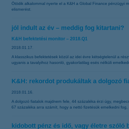
Ötödik alkalommal nyerte el a K&H a Global Finance pénzügyi m
elismerést.
jól indult az év – meddig fog kitartani?
K&H befektetési monitor – 2018.Q1
2018.01.17.
A klasszikus befektetések közül az idei évre kétségtelenül a ré
ugyanis a tavalyihoz hasonló, gyakorlatilag esés nélküli emelke
K&H: rekordot produkáltak a dolgozó fi
2018.01.16.
A dolgozó fiatalok majdnem fele, 44 százaléka érzi úgy, megbecsül
67 százaléka arra számít, hogy a nettó fizetésük emelkedni fog, 
kidobott pénz és idő, vagy életre szóló