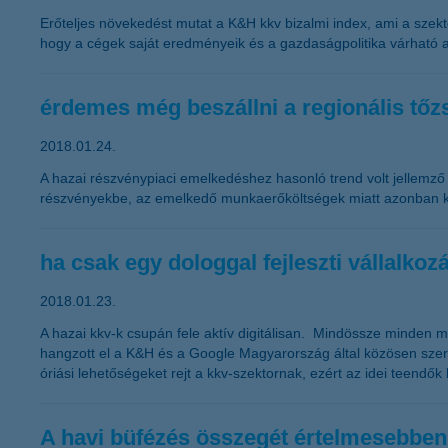
Erőteljes növekedést mutat a K&H kkv bizalmi index, ami a szekt
hogy a cégek saját eredményeik és a gazdaságpolitika várható ala
érdemes még beszállni a regionális tő
2018.01.24.
A hazai részvénypiaci emelkedéshez hasonló trend volt jellemző 
részvényekbe, az emelkedő munkaerőköltségek miatt azonban 
ha csak egy dologgal fejleszti vállalkoz
2018.01.23.
A hazai kkv-k csupán fele aktív digitálisan. Mindössze minden 
hangzott el a K&H és a Google Magyarország által közösen szervez
óriási lehetőségeket rejt a kkv-szektornak, ezért az idei teendők 
A havi büfézés összegét értelmesebben i