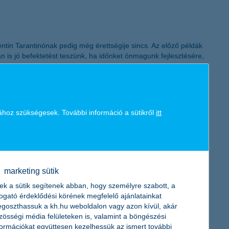
ntin Tarantinónak pedig még érettségije sincs. Az előző példák
an is jó befektetést teszünk, ha időnket önmagunk fejlesztésére,
yermekükkel ezt a témát. A beszélgetésnek jó kiindulópontot
ához szükségesek. További információ a sütikről
itt
zet. Vannak azonban kiugró hozampotenciált rejtő befektetési
marketing sütik
ek a sütik segítenek abban, hogy személyre szabott, a
togató érdeklődési körének megfelelő ajánlatainkat
goszthassuk a kh.hu weboldalon vagy azon kívül, akár
zösségi média felületeken is, valamint a böngészési
formációkat együttesen kezelhessük az ismert további