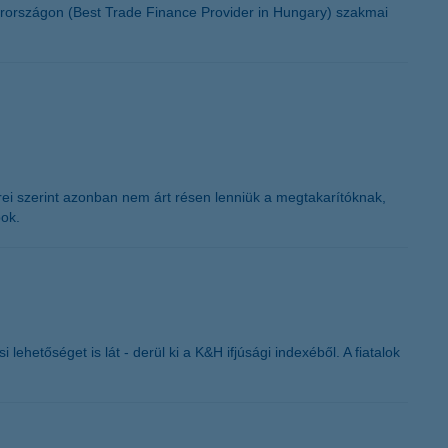
arországon (Best Trade Finance Provider in Hungary) szakmai
rei szerint azonban nem árt résen lenniük a megtakarítóknak,
pok.
ehetőséget is lát - derül ki a K&H ifjúsági indexéből. A fiatalok