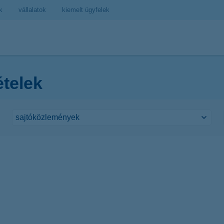
k
vállalatok
kiemelt ügyfelek
ételek