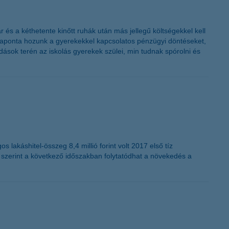
 és a kéthetente kinőtt ruhák után más jellegű költségekkel kell
l naponta hozunk a gyerekekkel kapcsolatos pénzügyi döntéseket,
dások terén az iskolás gyerekek szülei, min tudnak spórolni és
s lakáshitel-összeg 8,4 millió forint volt 2017 első tíz
 szerint a következő időszakban folytatódhat a növekedés a