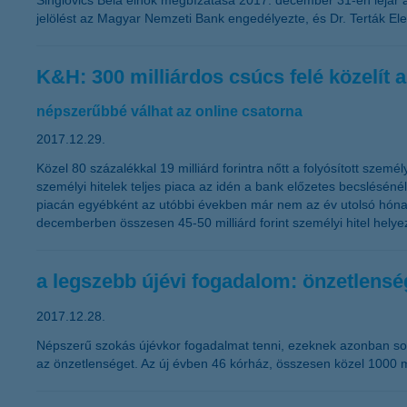
Singlovics Béla elnök megbízatása 2017. december 31-én lejár 
jelölést az Magyar Nemzeti Bank engedélyezte, és Dr. Terták Elem
K&H: 300 milliárdos csúcs felé közelít a
népszerűbbé válhat az online csatorna
2017.12.29.
Közel 80 százalékkal 19 milliárd forintra nőtt a folyósított szemé
személyi hitelek teljes piaca az idén a bank előzetes becslésénél
piacán egyébként az utóbbi években már nem az év utolsó hónapj
decemberben összesen 45-50 milliárd forint személyi hitel helye
a legszebb újévi fogadalom: önzetlensé
2017.12.28.
Népszerű szokás újévkor fogadalmat tenni, ezeknek azonban sok
az önzetlenséget. Az új évben 46 kórház, összesen közel 1000 m