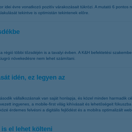
or idei évre vonatkozó pozitív várakozásait tükrözi. A mutató 6 pontos
kulását tekintve is optimistán tekintenek előre.
zsdékbe
a régió többi tőzsdéjén is a tavalyi évben. A K&H befektetési szakembe
kiugró növekedésre nem lehet számítani.
ását idén, ez legyen az
második vállalkozásnak van saját honlapja, és közel minden harmadik c
ett ingyenes, a mobile-first világ kihívásait és lehetőségeit fókuszba
közé érdemes felvésni a digitális fejlődést és a mobilra optimalizált web
s el lehet költeni