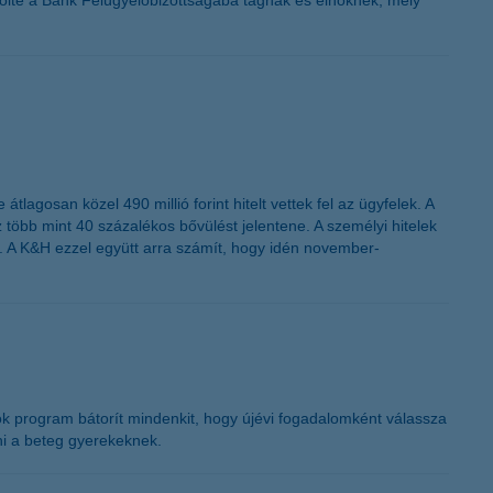
ölte a Bank Felügyelőbizottságába tagnak és elnöknek, mely
tlagosan közel 490 millió forint hitelt vettek fel az ügyfelek. A
z több mint 40 százalékos bővülést jelentene. A személyi hitelek
. A K&H ezzel együtt arra számít, hogy idén november-
k program bátorít mindenkit, hogy újévi fogadalomként válassza
ni a beteg gyerekeknek.