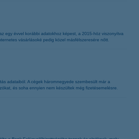
t az egy évvel korábbi adatokhoz képest, a 2015-höz viszonyítva
ternetes vásárlásoké pedig közel másfélszeresére nőtt.
atás adataiból. A cégek háromnegyede szembesült már a
ozókat, és soha ennyien nem készültek még fizetésemelésre.