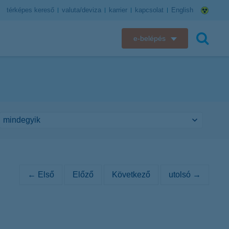
térképes kereső
valuta/deviza
karrier
kapcsolat
English
e-belépés
K&H e-bank
keresés
K&H e-posta
K&H elektronikus postaláda
K&H web Electra
K&H Biztosító ügyfélportál
← Első
Előző
Következő
utolsó →
K&H SZÉP Kártya
K&H e-kártyafelület