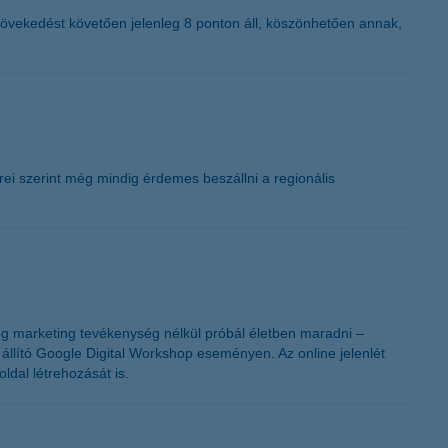
K&H token megújítás
 növekedést követően jelenleg 8 ponton áll, köszönhetően annak,
rei szerint még mindig érdemes beszállni a regionális
ég marketing tevékenység nélkül próbál életben maradni –
 állító Google Digital Workshop eseményen. Az online jelenlét
oldal létrehozását is.