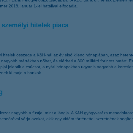
a K&H Bank Felügyelőbizottságában. A KBC Bank dr. Terták Elemért jel
ér 2018. január 1-jei hatállyal elfogadja.
 személyi hitelek piaca
lyi hitelek összege a K&H-nál az év első kilenc hónapjában, azaz hetente á
 nagyobb mértékben nőhet, és elérheti a 300 milliárd forintos határt. E
ai jelentik a csúcsot, a nyári hónapokban ugyanis nagyobb a kereslet
znek ki majd a bankok.
g
szor nagyobb a füstje, mint a lángja. A K&H gyógyvarázs mesedoktoro
eseórával várja azokat, akik egy vidám történettel szeretnének segíte