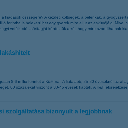
 a kiadások összegére? A kezdeti költségek, a pelenkák, a gyógyszertár
lió forintba is belekerülhet egy gyerek mire eljut az esküvőjéig. Mive
ügyi vetélkedő zsűritagját kérdeztük arról, hogy mire számíthatnak kia
akáshitelt
san 9,6 millió forintot a K&H-nál. A fiatalabb, 25-30 éveseknél az átlago
égét, 80 százalékát viszont a 30-45 évesek kapták. A K&H előrejelzése
 szolgáltatása bizonyult a legjobbnak