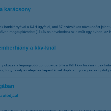
 a karácsony
oltak bankkártyával a K&H ügyfelei, ami 37 százalékos növekedést jelen
 bőven megduplázódott (114%-os növekedés) az elmúlt egy évben, az in
emberhiány a kkv-knál
y okozza a legnagyobb gondot – derül ki a K&H kkv bizalmi index kut
 hogy tavaly év elejéhez képest közel dupla annyi cég keres új dolg
ágában
la utódjául