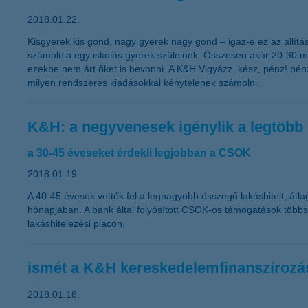
2018.01.22.
Kisgyerek kis gond, nagy gyerek nagy gond – igaz-e ez az állítás
számolnia egy iskolás gyerek szüleinek. Összesen akár 20-30 mil
ezekbe nem árt őket is bevonni. A K&H Vigyázz, kész, pénz! pénz
milyen rendszeres kiadásokkal kénytelenek számolni.
K&H: a negyvenesek igénylik a legtöbb l
a 30-45 éveseket érdekli legjobban a CSOK
2018.01.19.
A 40-45 évesek vették fel a legnagyobb összegű lakáshitelt, átlago
hónapjában. A bank által folyósított CSOK-os támogatások többs
lakáshitelezési piacon.
ismét a K&H kereskedelemfinanszírozási
2018.01.18.