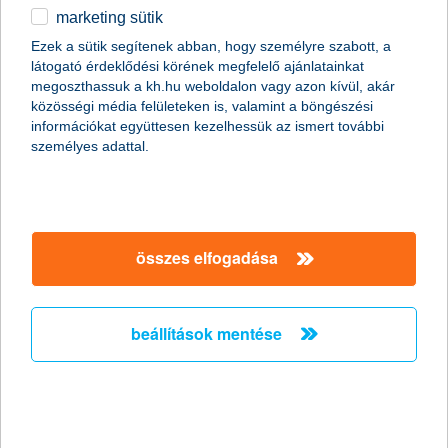
marketing sütik
10-ből 4 fiatal mindössze 1 hónapig
Ezek a sütik segítenek abban, hogy személyre szabott, a
bírná jövedelem nélkül
látogató érdeklődési körének megfelelő ajánlatainkat
megoszthassuk a kh.hu weboldalon vagy azon kívül, akár
2021.02.25.
közösségi média felületeken is, valamint a böngészési
információkat együttesen kezelhessük az ismert további
A 19-29 éves korosztály 23 százaléka tudatosan spórol, már a
személyes adattal.
hónap elején félretesz, ugyanakkor a 28 százaléka egyáltalán
nem takarékoskodik - derül ki a K&H ifjúsági indexéből. A
legtöbben általános tartalék céljából, vagy lakásra, esetleg
autóra gyűjtenek, bár az ingatlanra spórolók aránya jelentősen
csökkent. A megkérdezettek több mint felének egyáltalán nincs
megtakarítása és jövedelem nélkül a fiatalok 41 százaléka
összes elfogadása
maximum egy hónapig tudna megélni.
beállítások mentése
magas az újonnan induló cégek száma,
de a vállalkozókedv még nem elég a
sikerhez
2021.02.23.