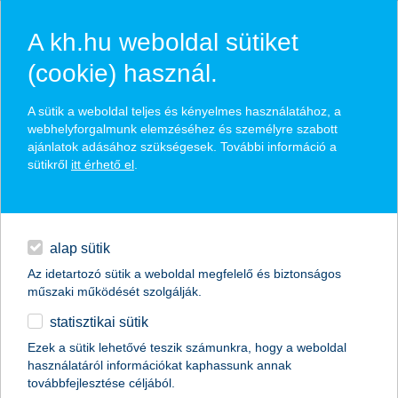
A kh.hu weboldal sütiket
(cookie) használ.
hírek és hivatalos
A sütik a weboldal teljes és kényelmes használatához, a
közzétételek
webhelyforgalmunk elemzéséhez és személyre szabott
ajánlatok adásához szükségesek. További információ a
sütikről
itt érhető el
.
egyéb
English
alap sütik
Az idetartozó sütik a weboldal megfelelő és biztonságos
műszaki működését szolgálják.
statisztikai sütik
Ezek a sütik lehetővé teszik számunkra, hogy a weboldal
használatáról információkat kaphassunk annak
Előző
Következő
továbbfejlesztése céljából.