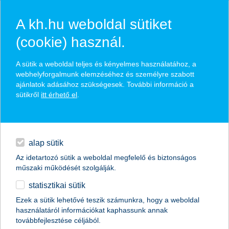
A kh.hu weboldal sütiket
(cookie) használ.
hírek és hivatalos
A sütik a weboldal teljes és kényelmes használatához, a
közzétételek
webhelyforgalmunk elemzéséhez és személyre szabott
ajánlatok adásához szükségesek. További információ a
sütikről
itt érhető el
.
egyéb
English
alap sütik
Az idetartozó sütik a weboldal megfelelő és biztonságos
műszaki működését szolgálják.
statisztikai sütik
Ezek a sütik lehetővé teszik számunkra, hogy a weboldal
használatáról információkat kaphassunk annak
Előző
Következő
továbbfejlesztése céljából.