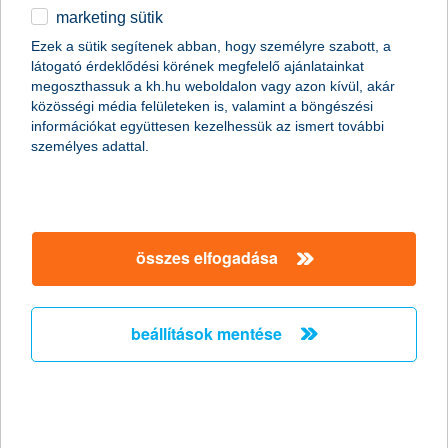
marketing sütik
fontos a bankkártya, de nem kell a hitel
Ezek a sütik segítenek abban, hogy személyre szabott, a
a fiataloknak
látogató érdeklődési körének megfelelő ajánlatainkat
megoszthassuk a kh.hu weboldalon vagy azon kívül, akár
K&H pályakezdők jóléti indexe
közösségi média felületeken is, valamint a böngészési
információkat együttesen kezelhessük az ismert további
2013.05.27.
személyes adattal.
A 19-29 éves fiatalok túlnyomó többsége igénybe veszi a banki
szolgáltatásokat, elsősorban a folyószámlát és a bankkártyát. A
hitelfelvételt azonban több mint 40 százalékuk elutasítja, derül ki
a K&H pályakezdők jóléti index 2013. első negyedévi
kutatásából.
összes elfogadása
kompromisszumkészebbek az
alternatív családmodellekben élő
beállítások mentése
gyerekek
különböző családtípusokban eltérő a pénzügyi
szemlélet