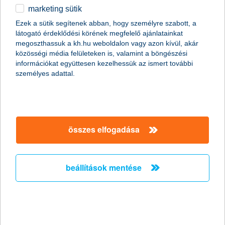
marketing sütik
fektessen a Z generációba
Ezek a sütik segítenek abban, hogy személyre szabott, a
látogató érdeklődési körének megfelelő ajánlatainkat
K&H prémium gyermekközpontú származtatott alap
megoszthassuk a kh.hu weboldalon vagy azon kívül, akár
2016.02.29.
közösségi média felületeken is, valamint a böngészési
információkat együttesen kezelhessük az ismert további
A világgazdaság fejlődése, a népesség növekedése és a
személyes adattal.
fogyasztási szokások változása is kedvezően hat azokra a
világcégekre, amelyek kiszolgálják a gyermekekhez kapcsolódó
fogyasztási igényeket. A K&H prémium gyermekközpontú alap
ezeknek a vállalatoknak a teljesítményéből nyújt részesedést.
összes elfogadása
nincs komoly munkaerő-bővítési
szándék a nagyvállalati szektorban
beállítások mentése
2016.02.26.
2016. január között 2,7%-kal emelkedett a foglalkoztatottak
száma a KSH legfrissebb adatai alapján. „Ez a pozitív tendencia
nagyobb részben a közfoglalkoztatottak létszámának
növekedésének, kisebb részben pedig a versenyszféra