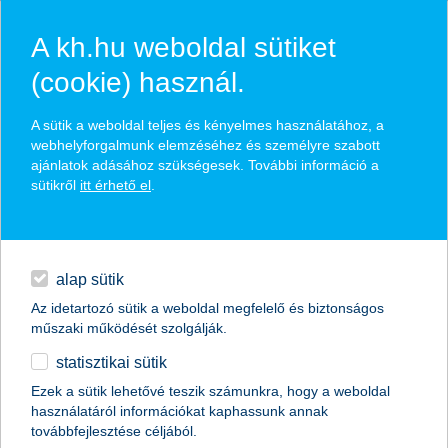
A kh.hu weboldal sütiket
(cookie) használ.
hírek és hivatalos
A sütik a weboldal teljes és kényelmes használatához, a
közzétételek
webhelyforgalmunk elemzéséhez és személyre szabott
ajánlatok adásához szükségesek. További információ a
sütikről
itt érhető el
.
egyéb
English
alap sütik
Az idetartozó sütik a weboldal megfelelő és biztonságos
műszaki működését szolgálják.
statisztikai sütik
Ezek a sütik lehetővé teszik számunkra, hogy a weboldal
használatáról információkat kaphassunk annak
Előző
Következő
továbbfejlesztése céljából.