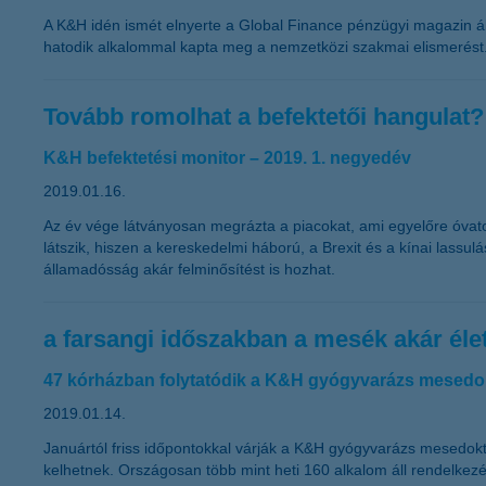
A K&H idén ismét elnyerte a Global Finance pénzügyi magazin ál
hatodik alkalommal kapta meg a nemzetközi szakmai elismerést
Tovább romolhat a befektetői hangulat?
K&H befektetési monitor – 2019. 1. negyedév
2019.01.16.
Az év vége látványosan megrázta a piacokat, ami egyelőre óvato
látszik, hiszen a kereskedelmi háború, a Brexit és a kínai lass
államadósság akár felminősítést is hozhat.
a farsangi időszakban a mesék akár élet
47 kórházban folytatódik a K&H gyógyvarázs mesed
2019.01.14.
Januártól friss időpontokkal várják a K&H gyógyvarázs mesedokt
kelhetnek. Országosan több mint heti 160 alkalom áll rendelke