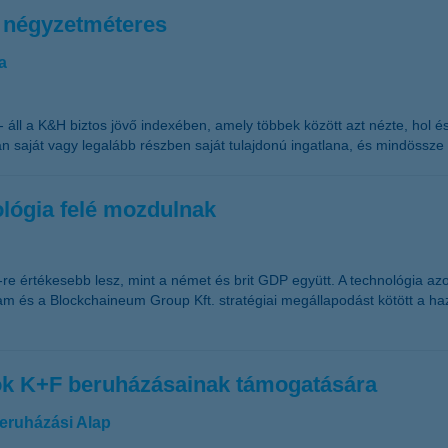
6 négyzetméteres
a
- áll a K&H biztos jövő indexében, amely többek között azt nézte, hol
n saját vagy legalább részben saját tulajdonú ingatlana, és mindössz
ológia felé mozdulnak
-re értékesebb lesz, mint a német és brit GDP együtt. A technológia azo
ram és a Blockchaineum Group Kft. stratégiai megállapodást kötött a h
ások K+F beruházásainak támogatására
eruházási Alap