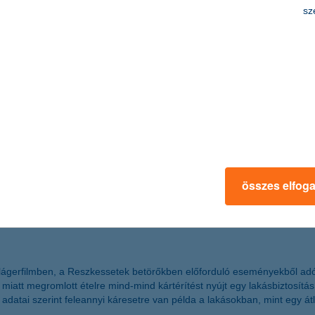
! pénzügyi vetélkedő szervezői most összegyűjtöttek öt olyan tanácsot
sz
icsiknek is átadhatjuk.
pelnek a különféle tabletek, okostelefonok. A szülők pedig, bár sokan t
igyázz, kész, pénz! pénzügyi vetélkedő szakértői, hogy a szülők nyugo
igyelni. Ez egy jó alkalom arra, hogy a kicsik a pénzügyekkel is alapo
k. Szülőként mi adjuk a mintát ezek használatában!
összes elfog
nyi slágerfilmben, a Reszkessetek betörőkben előforduló eseményekből ad
miatt megromlott ételre mind-mind kártérítést nyújt egy lakásbiztosítás
datai szerint feleannyi káresetre van példa a lakásokban, mint egy á