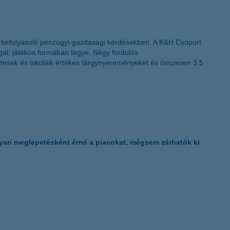
en befolyásoló pénzügyi-gazdasági kérdésekben. A K&H Csoport
gal, játékos formában tegye. Négy fordulós
rtesek és iskoláik értékes tárgynyereményeket és összesen 3,5
yan meglepetésként érné a piacokat, mégsem zárhatók ki