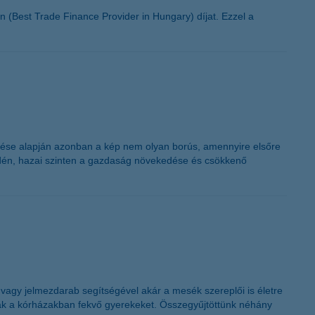
K&H token megújítás
(Best Trade Finance Provider in Hungary) díjat. Ezzel a
lzése alapján azonban a kép nem olyan borús, amennyire elsőre
tó idén, hazai szinten a gazdaság növekedése és csökkenő
vagy jelmezdarab segítségével akár a mesék szereplői is életre
ák a kórházakban fekvő gyerekeket. Összegyűjtöttünk néhány