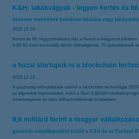
K&H: lakásvágyak - legyen kertes és 8
kevesen mennének belvárosi lakásba vagy lakóparkb
2018.12.14.
Kertes és 86 négyzetméteres ház a favorit a magyarok körében 
A 30-59 éves korosztály döntő többségének, 70 százalékának va
a hazai startupok is a blockchain techn
2018.12.13.
A gazdasági előrejelzések szerint a blockchain technológia 2025
az átgondolt folyamatokat, ezért a Start it @K&H inkubátorprog
ismertségének és okos felhasználásának érdekében.
9,6 milliárd forint a magyar vállalkoz
garancia-megállapodást kötött a K&H és az Európai B