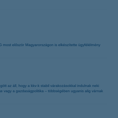
MG most először Magyarországon is elkészítette ügyfélélmény
tt az áll, hogy a kkv-k stabil várakozásokkal indulnak neki
ge vagy a gazdaságpolitika – többségében ugyanis alig várnak