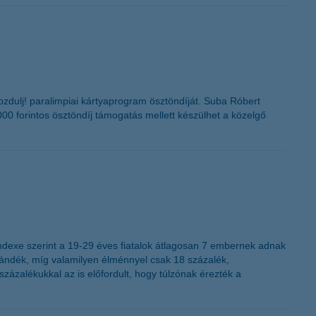
mozdulj! paralimpiai kártyaprogram ösztöndíját. Suba Róbert
00 forintos ösztöndíj támogatás mellett készülhet a közelgő
indexe szerint a 19-29 éves fiatalok átlagosan 7 embernek adnak
 ajándék, míg valamilyen élménnyel csak 18 százalék,
százalékukkal az is előfordult, hogy túlzónak érezték a