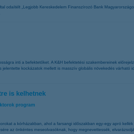
tal odaítélt „Legjobb Kereskedelem Finanszírozó Bank Magyarországon 
.
sságra inti a befektetőket. A K&H befektetési szakembereinek előreje
ulás jelentette kockázatok mellett is masszív globális növekedés várha
re is kelhetnek
oktorok program
orokat a kórházakban, ahol a farsangi időszakban egy-egy apró kellék 
zésére az önkéntes meseolvasóknak, hogy megnevettessék, elvarázsolj