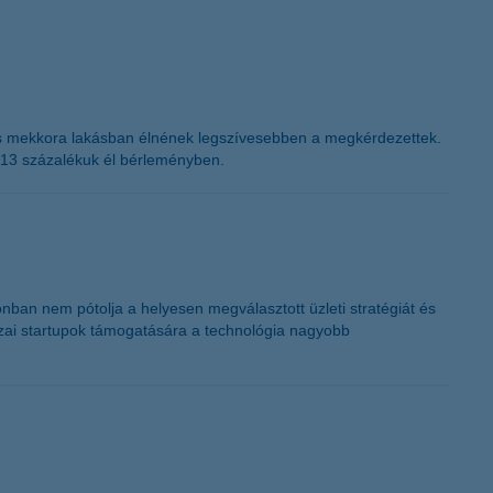
 és mekkora lakásban élnének legszívesebben a megkérdezettek.
e 13 százalékuk él bérleményben.
nban nem pótolja a helyesen megválasztott üzleti stratégiát és
azai startupok támogatására a technológia nagyobb