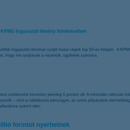
 a KPMG fogyasztói élmény felmérésében
edőbb fogyasztói élményt nyújtó hazai cégek top 50-es listáján. A KP
n, hogy mit nyújtanak a vásárlóik, ügyfeleik számára.
os csökkenést követően jelenleg 5 ponton áll. A minimális változás mögö
nyezők – mint a vállalkozás pénzügyei, az uniós pályázatok elérhetősé
melkedésre számít idén.
llió forintot nyerhetnek