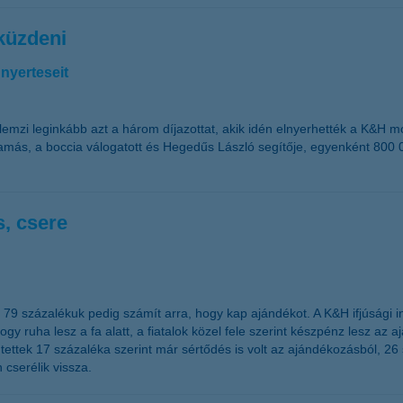
 küzdeni
nyerteseit
jellemzi leginkább azt a három díjazottat, akik idén elnyerhették a K&H 
amás, a boccia válogatott és Hegedűs László segítője, egyenként 800 0
s, csere
 79 százalékuk pedig számít arra, hogy kap ajándékot. A K&H ifjúsági 
y ruha lesz a fa alatt, a fiatalok közel fele szerint készpénz lesz az
ntettek 17 százaléka szerint már sértődés is volt az ajándékozásból, 26 
 cserélik vissza.