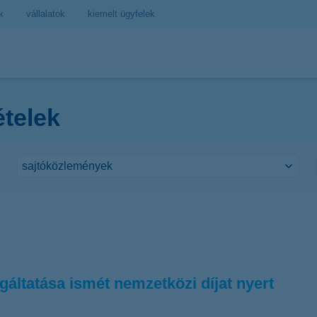
k
vállalatok
kiemelt ügyfelek
ételek
áltatása ismét nemzetközi díjat nyert