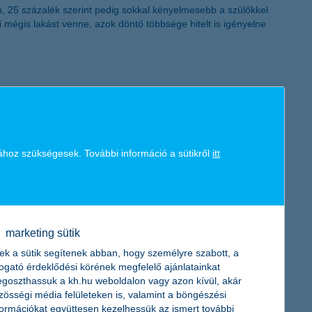
yen, 25 százalék szerint pedig sokkal kényelmesebb a szülőkkel
ki mégis lakást venne, azok döntő többsége hitelt is igényelne
ejelentő mobilos verziója egyszerűbbé, pontosabbá teszi egy-
ához szükségesek. További információ a sütikről
itt
r piacon pedig több mint 5,3 millió kötelező, valamint 918 ezer
y-egy autós káresetre az idén átlagosan közel
vekedés miatt emelkedő forgalommal, a balesetek számának és a
marketing sütik
ek a sütik segítenek abban, hogy személyre szabott, a
togató érdeklődési körének megfelelő ajánlatainkat
goszthassuk a kh.hu weboldalon vagy azon kívül, akár
zösségi média felületeken is, valamint a böngészési
átunk benne arra, hogy jobban vezessük életünket, amivel
formációkat együttesen kezelhessük az ismert további