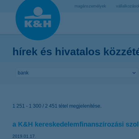
magánszemélyek
vállalkozáso
hírek és hivatalos közzét
1 251 - 1 300 / 2 451 tétel megjelenítése.
a K&H kereskedelemfinanszírozási szolg
2019.01.17.