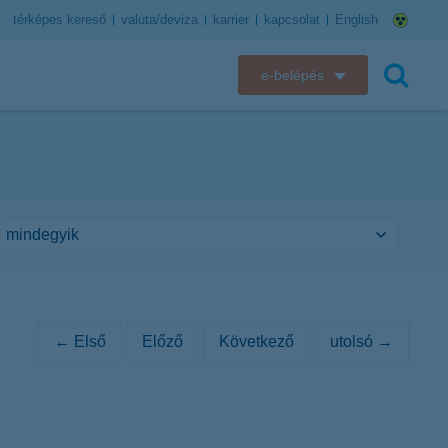
térképes kereső
valuta/deviza
karrier
kapcsolat
English
e-belépés
K&H e-bank
keresés
K&H e-posta
K&H elektronikus postaláda
K&H web Electra
K&H Biztosító ügyfélportál
← Első
Előző
Következő
utolsó →
K&H SZÉP Kártya
K&H e-kártyafelület