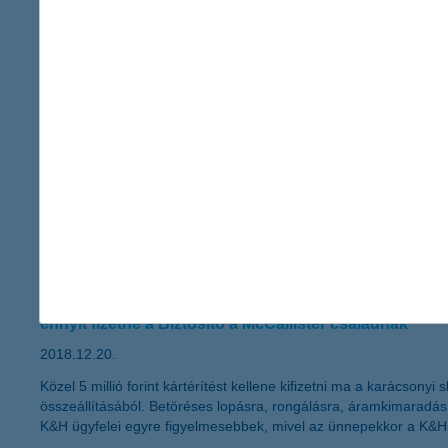
gyerekeinknek is példát mutathatunk. A K&H Vigyázz, kész, pénz
pénzügyeinket és ezt a tudatosságot számos példán keresztül a k
tippek, ha okoseszköz kerül a fa alá
2018.12.21.
Itt a karácsony és idén is sok-sok gyerek kívánságlistáján szere
megveszik, hiszen ez az, aminek biztosan örül a gyerek. A K&H V
hogyan lehet tudatos ezek használata, illetve mire érdemes odaf
napjainkban már online ügyintézéseinkkel szorosan összefonódi
K&H: reszkessetek betörők?
ennyit fizetne a Biztosító a McCallister családnak
2018.12.20.
Közel 5 millió forint kártérítést kellene kifizetni ma a karácso
összeállításából. Betöréses lopásra, rongálásra, áramkimaradás 
K&H ügyfelei egyre figyelmesebbek, mivel az ünnepekkor a K&H a