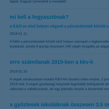
tippet, hogyan színesítsd a mesédet!
mi kell a fogyasztónak?
a K&H az első helyen végzett a pénzintézetek között
2019.01.11.
A K&H a pénzintézetek között első helyen szerepel a legkiemelk
kutatását, amely 8 iparág összesen 140 cégét vizsgálta az alapjá
erre számítanak 2019-ben a kkv-k
2019.01.10.
A cégek várakozásait mutató K&H kkv bizalmi index enyhe, 2 pont
2019-nek. A cégek gazdasági helyzetét leginkább befolyásoló té
változást a vállalkozások, de egy jelentős részük a közterhek e
a győztesek iskoláiknak összesen 3,5 mi