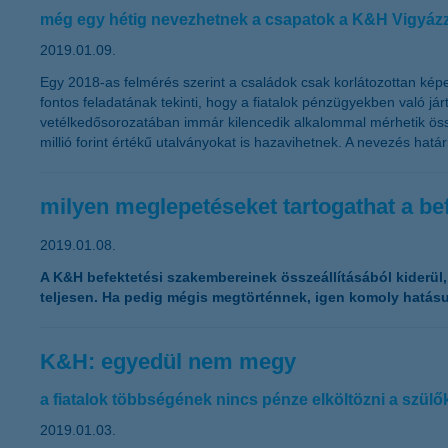
még egy hétig nevezhetnek a csapatok a K&H Vigyázz,
2019.01.09.
Egy 2018-as felmérés szerint a családok csak korlátozottan ké
fontos feladatának tekinti, hogy a fiatalok pénzügyekben való j
vetélkedősorozatában immár kilencedik alkalommal mérhetik öss
millió forint értékű utalványokat is hazavihetnek. A nevezés hatá
milyen meglepetéseket tartogathat a be
2019.01.08.
A K&H befektetési szakembereinek összeállításából kiderü
teljesen. Ha pedig mégis megtörténnek, igen komoly hatásuk
K&H: egyedül nem megy
a fiatalok többségének nincs pénze elköltözni a szülő
2019.01.03.