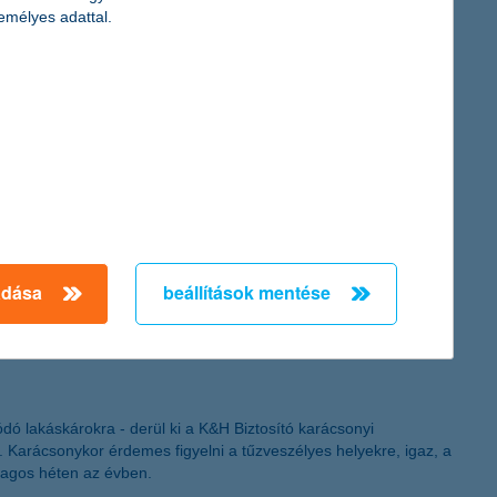
, amik segítenek abban, hogy az új évben tudatosabban kezeljük
emélyes adattal.
artanak a digitális eszközök használatának következményeitől,
dtabban tehessék a fa alá az ajándékot, összegyűjtötték,
sabban ismerkedjenek, hiszen a digitális eszközök használata
adása
beállítások mentése
ódó lakáskárokra - derül ki a K&H Biztosító karácsonyi
. Karácsonykor érdemes figyelni a tűzveszélyes helyekre, igaz, a
tlagos héten az évben.