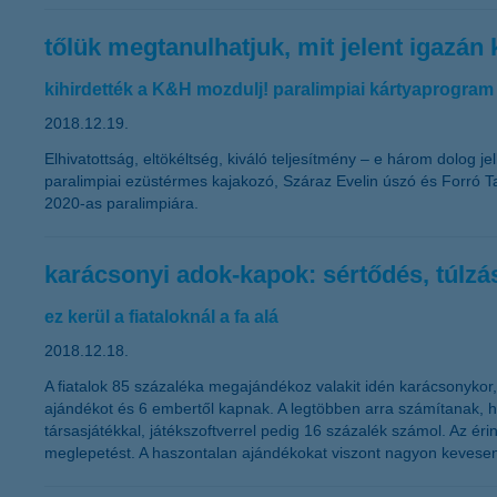
tőlük megtanulhatjuk, mit jelent igazán
kihirdették a K&H mozdulj! paralimpiai kártyaprogram 
2018.12.19.
Elhivatottság, eltökéltség, kiváló teljesítmény – e három dolog 
paralimpiai ezüstérmes kajakozó, Száraz Evelin úszó és Forró T
2020-as paralimpiára.
karácsonyi adok-kapok: sértődés, túlzá
ez kerül a fiataloknál a fa alá
2018.12.18.
A fiatalok 85 százaléka megajándékoz valakit idén karácsonykor,
ajándékot és 6 embertől kapnak. A legtöbben arra számítanak, hog
társasjátékkal, játékszoftverrel pedig 16 százalék számol. Az éri
meglepetést. A haszontalan ajándékokat viszont nagyon kevesen