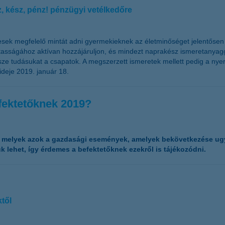
 kész, pénz! pénzügyi vetélkedőre
pesek megfelelő mintát adni gyermekieknek az életminőséget jelentős
ártasságához aktívan hozzájáruljon, és mindezt naprakész ismeretanyag
ze tudásukat a csapatok. A megszerzett ismeretek mellett pedig a nye
rideje 2019. január 18.
fektetőknek 2019?
l, melyek azok a gazdasági események, amelyek bekövetkezése ug
 lehet, így érdemes a befektetőknek ezekről is tájékozódni.
ktől