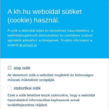
A kh.hu weboldal sütiket
(cookie) használ.
hírek és hivatalos
A sütik a weboldal teljes és kényelmes használatához, a
közzétételek
webhelyforgalmunk elemzéséhez és személyre szabott
ajánlatok adásához szükségesek. További információ a
sütikről
itt érhető el
.
egyéb
English
alap sütik
Az idetartozó sütik a weboldal megfelelő és biztonságos
műszaki működését szolgálják.
statisztikai sütik
Ezek a sütik lehetővé teszik számunkra, hogy a weboldal
használatáról információkat kaphassunk annak
Előző
Következő
továbbfejlesztése céljából.