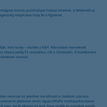
ságnak komoly pszichológiai hatásai lehetnek, a félelemtől az
egészség megőrzése hívja fel a figyelmet.
ták, mint tavaly – közölte a K&H. Márciusban kiemelkedő
hoz képest pedig 51 százalékos volt a növekedés. A mobilbankos
ntézkedések nyomán.
onban nemcsak ez jelenthet ma kihívást a családok számára.
zatával és játékosan tanító vigyázz#KáPé mobilapplikációjával
nk meg, így jó alkalom ez arra, hogy szülők és gyerekek együtt