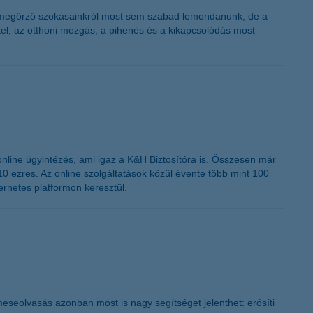
K&H token megújítás
égmegőrző szokásainkról most sem szabad lemondanunk, de a
tel, az otthoni mozgás, a pihenés és a kikapcsolódás most
line ügyintézés, ami igaz a K&H Biztosítóra is. Összesen már
10 ezres. Az online szolgáltatások közül évente több mint 100
ternetes platformon keresztül.
 meseolvasás azonban most is nagy segítséget jelenthet: erősíti