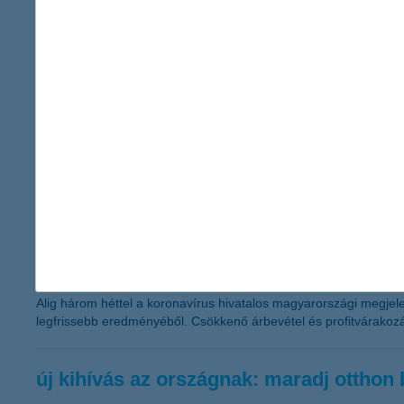
de fel nem használt egyenlegekre egyaránt vonatkozik, és a ves
használt összegek 80 százalékát pedig a május végén lejáró egy
húsvét karantén idején: digitális locsolá
2020.04.08.
Ez a húsvét más lesz, mint a többi. Nem gyűlnek össze a csalá
rokonoktól és ismerősöktől. De akkor hogyan lesz ez az ünnep is
ebben az esetben is.
a koronavírus következményei a kkv-kr
2020.04.06.
Alig három héttel a koronavírus hivatalos magyarországi megjele
legfrissebb eredményéből. Csökkenő árbevétel és profitvárakozás
új kihívás az országnak: maradj otthon