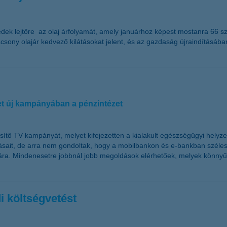
redek lejtőre az olaj árfolyamát, amely januárhoz képest mostanra 6
lacsony olajár kedvező kilátásokat jelent, és az gazdaság újraindításá
met új kampányában a pénzintézet
sítő TV kampányát, melyet kifejezetten a kialakult egészségügyi helyzet 
tatásait, de arra nem gondoltak, hogy a mobilbankon és e-bankban szél
ára. Mindenesetre jobbnál jobb megoldások elérhetőek, melyek könnyű
i költségvetést