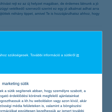
ihívást rejt ez az új helyzet magában, de érdemes látnunk a jó
zügyi vetélkedő szervezői szerint ez egy jó alkalmat adhat arra
jtöttek néhány tippet, amivel Te is hozzájárulhatsz ahhoz, hogy
 a számok még tovább nőhetnek, amire a hazai cégvilágnak is
ához szükségesek. További információ a sütikről
itt
t kell alapszinten elsajátítani hozzá, de a most befektetett idő,
gy webáruház indítási kisokost, így segítve a cégeknek, hogy mi
marketing sütik
ek a sütik segítenek abban, hogy személyre szabott, a
togató érdeklődési körének megfelelő ajánlatainkat
goszthassuk a kh.hu weboldalon vagy azon kívül, akár
zösségi média felületeken is, valamint a böngészési
zalékos havi díjat. A döntés a 2017-ben és a 2018-ban utalt,
formációkat együttesen kezelhessük az ismert további