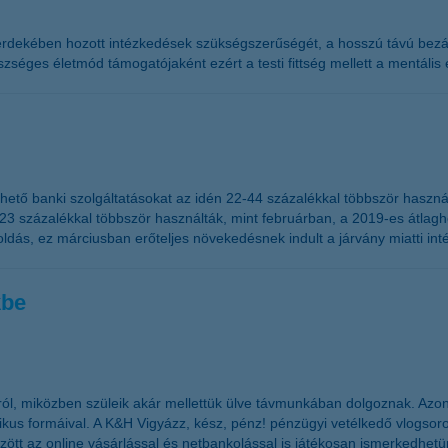
érdekében hozott intézkedések szükségszerűségét, a hosszú távú bezárt
séges életmód támogatójaként ezért a testi fittség mellett a mentális 
ető banki szolgáltatásokat az idén 22-44 százalékkal többször használ
23 százalékkal többször használták, mint februárban, a 2019-es átlag
ldás, ez márciusban erőteljes növekedésnek indult a járvány miatti i
kbe
nról, miközben szüleik akár mellettük ülve távmunkában dolgoznak. Az
us formáival. A K&H Vigyázz, kész, pénz! pénzügyi vetélkedő vlogsoro
özött az online vásárlással és netbankolással is játékosan ismerkedhetü