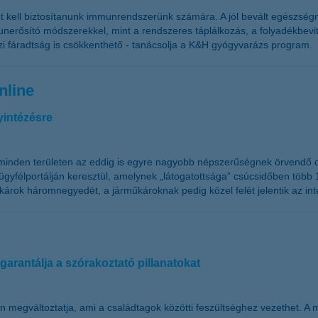
et kell biztosítanunk immunrendszerünk számára. A jól bevált egészs
munerősító módszerekkel, mint a rendszeres táplálkozás, a folyadékbevi
i fáradtság is csökkenthető - tanácsolja a K&H gyógyvarázs program.
nline
yintézésre
 minden területen az eddig is egyre nagyobb népszerűségnek örvendő on
ügyfélportálján keresztül, amelynek „látogatottsága” csúcsidőben több 
i károk háromnegyedét, a járműkároknak pedig közel felét jelentik az in
rantálja a szórakoztató pillanatokat
sen megváltoztatja, ami a családtagok közötti feszültséghez vezethet. A