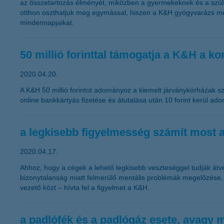
az összetartozás élményét, miközben a gyermekeknek és a szül
otthon oszthatjuk meg egymással, hiszen a K&H gyógyvarázs mesed
mindennapjaikat.
50 millió forinttal támogatja a K&H a k
2020.04.20.
A K&H 50 millió forintot adományoz a kiemelt járványkórházak 
online bankkártyás fizetése és átutalása után 10 forint kerül ado
a legkisebb figyelmesség számít most a
2020.04.17.
Ahhoz, hogy a cégek a lehető legkisebb veszteséggel tudják átv
bizonytalanság miatt felmerülő mentális problémák megelőzése,
vezető közt – hívta fel a figyelmet a K&H.
a padlófék és a padlógáz esete, avagy 