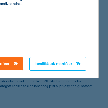
 több mint 34 ezer K&H-s kártyabirtokost érint, a fel nem
emélyes adattal.
etően a költések húsz százalékkal estek vissza.
árnak házról házra locsolóversekkel, nem gyűjtenek készpénzt a
szerint a tudatosság és a digitális élet a segítségünkre siethet
adása
beállítások mentése
sa
i kilátásairól – derül ki a K&H kkv bizalmi index kutatás
fogott beruházási hajlandóság jelzi a járvány eddigi hatását.