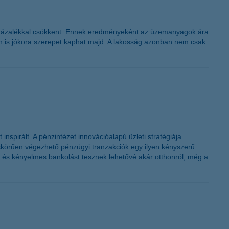
6 százalékkal csökkent. Ennek eredményeként az üzemanyagok ára
ban is jókora szerepet kaphat majd. A lakosság azonban nem csak
inspirált. A pénzintézet innovációalapú üzleti stratégiája
eskörűen végezhető pénzügyi tranzakciók egy ilyen kényszerű
 és kényelmes bankolást tesznek lehetővé akár otthonról, még a