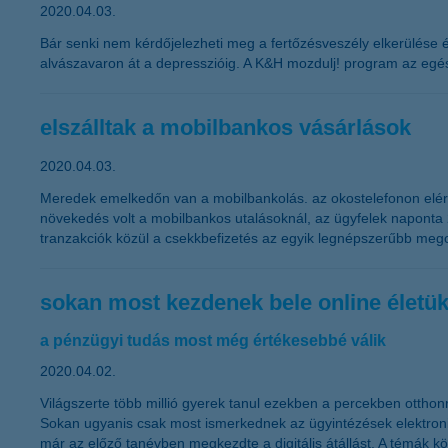
2020.04.03.
Bár senki nem kérdőjelezheti meg a fertőzésveszély elkerülése 
alvászavaron át a depresszióig. A K&H mozdulj! program az egész
elszálltak a mobilbankos vásárlások
2020.04.03.
Meredek emelkedőn van a mobilbankolás. az okostelefonon elérh
növekedés volt a mobilbankos utalásoknál, az ügyfelek naponta 
tranzakciók közül a csekkbefizetés az egyik legnépszerűbb mego
sokan most kezdenek bele online életü
a pénzügyi tudás most még értékesebbé válik
2020.04.02.
Világszerte több millió gyerek tanul ezekben a percekben ottho
Sokan ugyanis csak most ismerkednek az ügyintézések elektronik
már az előző tanévben megkezdte a digitális átállást. A témák k