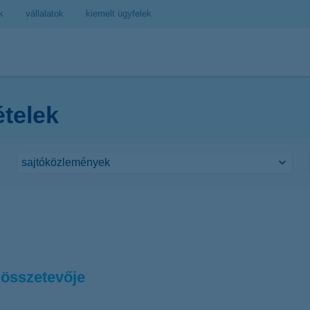
k
vállalatok
kiemelt ügyfelek
ételek
összetevője