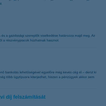
t.
sa és a gazdasági szereplők viselkedése határozza majd meg. Az
ől a részvénypiacok húzhatnak hasznot.
ténő bankolás lehetőségével egyelőre még kevés cég él – derül ki
még több ügytípusra kiterjedhet, hiszen a pénzügyek akkor sem
i díj felszámítását