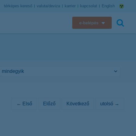
térképes kereső
valuta/deviza
karrier
kapcsolat
English
e-belépés
K&H e-bank
keresés
K&H e-posta
K&H elektronikus postaláda
K&H web Electra
K&H Biztosító ügyfélportál
← Első
Előző
Következő
utolsó →
K&H SZÉP Kártya
K&H e-kártyafelület