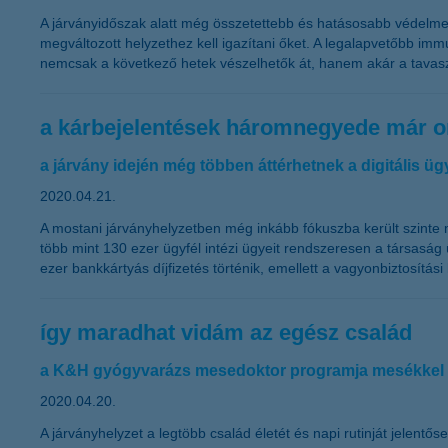
A járványidőszak alatt még összetettebb és hatásosabb védelm
megváltozott helyzethez kell igazítani őket. A legalapvetőbb im
nemcsak a következő hetek vészelhetők át, hanem akár a tavasz
a kárbejelentések háromnegyede már o
a járvány idején még többen áttérhetnek a digitális üg
2020.04.21.
A mostani járványhelyzetben még inkább fókuszba került szinte
több mint 130 ezer ügyfél intézi ügyeit rendszeresen a társaság 
ezer bankkártyás díjfizetés történik, emellett a vagyonbiztosítás
így maradhat vidám az egész család
a K&H gyógyvarázs mesedoktor programja mesékkel ga
2020.04.20.
A járványhelyzet a legtöbb család életét és napi rutinját jelentő