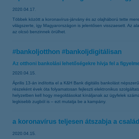
2020.04.17.
Többek között a koronavírus-járvány és az olajháború tette me
világszerte, így Magyarországon is jelentősen visszaesett. Az a
az olcsó benzinnek örülhet.
#bankoljotthon #bankoljdigitálisan
Az otthoni bankolási lehetőségekre hívja fel a figyel
2020.04.15.
Április 13-án indította el a K&H Bank digitális bankolást népszerű
részeként évek óta folyamatosan fejleszti elektronikus szolgál
helyzetben kell hogy megoldásokat kínáljanak az ügyfelek szám
legkisebb zugból is – ezt mutatja be a kampány.
a koronavírus teljesen átszabja a család
2020.04.15.