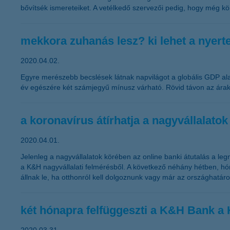
bővítsék ismereteiket. A vetélkedő szervezői pedig, hogy még kö
mekkora zuhanás lesz? ki lehet a nyert
2020.04.02.
Egyre merészebb becslések látnak napvilágot a globális GDP ala
év egészére két számjegyű mínusz várható. Rövid távon az ára
a koronavírus átírhatja a nagyvállalatok
2020.04.01.
Jelenleg a nagyvállalatok körében az online banki átutalás a le
a K&H nagyvállalati felmérésből. A következő néhány hétben, h
állnak le, ha otthonról kell dolgoznunk vagy már az országhatárok
két hónapra felfüggeszti a K&H Bank a 