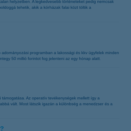
talan helyzetben. A legkedvesebb történeteket pedig nemcsak
oggá tehetik, akik a kórházak falai közt töltik a
rtó adományozási programban a lakossági és kkv ügyfelek minden
egy 50 millió forintot fog jelenteni az egy hónap alatt.
i támogatása. Az operatív tevékenységek mellett így a
abbá vált. Most látszik igazán a különbség a menedzser és a
m?