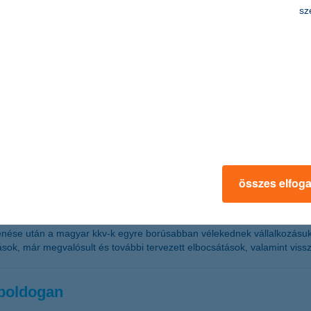
zélyhelyzet megszűnését követő 60 napig lesz érvényben. Az intézkedés
sz
enlegek teszik ki. 2020 márciusában a koronavírus járványnak köszönh
s, online utalt locsolópénz
dok a közös sonka fölött, nem lehet templomba menni, a gyerekek nem j
 emlékezetes? A K&H Vigyázz, kész, pénz! pénzügyi vetélkedő szervezői 
összes elfog
a: elbocsátások, a beruházások visszavágá
nése után a magyar kkv-k egyre borúsabban vélekednek vállalkozásuk ide
ok, már megvalósult és további tervezett elbocsátások, valamint vissza
 boldogan