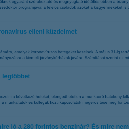
őknek egyaránt szórakoztató és megnyugtató időtöltés ebben a bizony
oktor programjával a felelős családok azokat a kisgyermekeket is bold
oronavírus elleni küzdelmet
számára, amelyek koronavírusos betegeket kezelnek. A május 31-ig ta
mányozásra a kiemelt járványkórházak javára. Számításai szerint ez mint
 legtöbbet
észelni a következő heteket, elengedhetetlen a munkaerő hatékony lelk
 a munkáltatók és kollégák közti kapcsolatok megerősítése még fontos
mire jó a 280 forintos benzinár? És mire ne