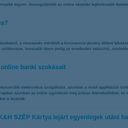
nnyebb legyen, összegyűjtötték az online vásárlás legfontosabb lépéséi
es?
kulásáról, a visszaesés mértékét a koronavírus-járvány időbeli lefutá
k csökkenése, hosszabb távon pedig az emelkedés valószínű, mindebb
 online banki szokásait
gnépszerűbb elektronikus szolgáltatás, azonban a mobil applikáción tör
ónapban azonban az online ügyintézés még jobban felértékelődhet, és 
at is lezárták.
K&H SZÉP Kártya lejárt egyenlegek utáni hav