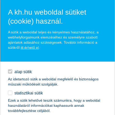
A kh.hu weboldal sütiket
(cookie) használ.
hírek és hivatalos
A sütik a weboldal teljes és kényelmes használatához, a
közzétételek
webhelyforgalmunk elemzéséhez és személyre szabott
ajánlatok adásához szükségesek. További információ a
sütikről
itt érhető el
.
egyéb
English
alap sütik
Az idetartozó sütik a weboldal megfelelő és biztonságos
műszaki működését szolgálják.
statisztikai sütik
Ezek a sütik lehetővé teszik számunkra, hogy a weboldal
használatáról információkat kaphassunk annak
Előző
Következő
továbbfejlesztése céljából.