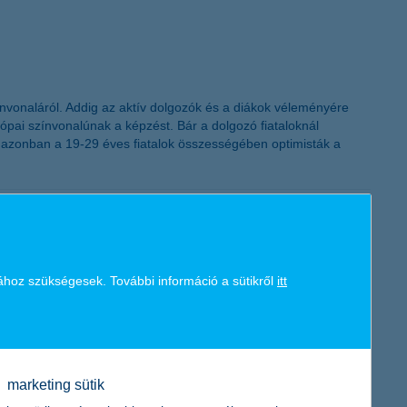
K&H token megújítás
ínvonaláról. Addig az aktív dolgozók és a diákok véleményére
ópai színvonalúnak a képzést. Bár a dolgozó fiataloknál
 azonban a 19-29 éves fiatalok összességében optimisták a
ához szükségesek. További információ a sütikről
itt
ex 2024 első félévi kutatásából. A cégvezetők csupán az őszinte
oldása egyelőre háttérbe szorult.
marketing sütik