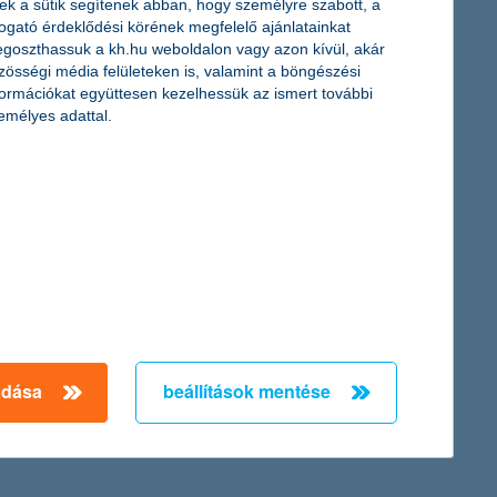
ek a sütik segítenek abban, hogy személyre szabott, a
togató érdeklődési körének megfelelő ajánlatainkat
goszthassuk a kh.hu weboldalon vagy azon kívül, akár
díjat a kiemelkedő pénzügyi teljesítmény, a gazdasági és
zösségi média felületeken is, valamint a böngészési
élenjáró megoldások miatt ítélték oda a K&H-nak.
formációkat együttesen kezelhessük az ismert további
emélyes adattal.
agyományos bankkártyás tranzakciókat - derült ki a legfrissebb
a fintech cégek kártyáinál. Egyben kijelölték az “irányt” a
← Első
Előző
Következő
utolsó →
adása
beállítások mentése