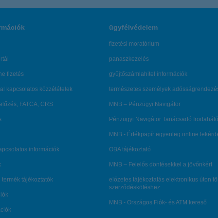
rmációk
ügyfélvédelem
fizetési moratórium
rtál
panaszkezelés
ne fizetés
gyűjtőszámlahitel információk
al kapcsolatos közzétételek
természetes személyek adósságrendezé
lőzés, FATCA, CRS
MNB – Pénzügyi Navigátor
s
Pénzügyi Navigátor Tanácsadó Irodaháló
MNB - Értékpapír egyenleg online lekér
kapcsolatos információk
OBA tájékoztató
k
MNB – Felelős döntésekkel a jövőnkért
 termék tájékoztatók
előzetes tájékoztatás elektronikus úton t
szerződéskötéshez
ciók
MNB - Országos Fiók- és ATM kereső
ációk