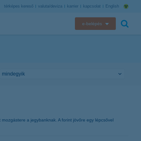
térképes kereső
valuta/deviza
karrier
kapcsolat
English
e-belépés
K&H e-bank
keresés
K&H e-posta
K&H elektronikus postaláda
K&H web Electra
K&H Biztosító ügyfélportál
K&H SZÉP Kártya
 mozgástere a jegybanknak. A forint jövőre egy lépcsővel
K&H e-kártyafelület