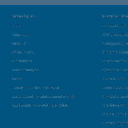
társaságunk
hasznos info
rólunk
pénzügyi tippek
cégcsoport
K&H fejlesztői po
kapcsolat
biztonságos onli
jogi nyilatkozat
fenntarthatóságg
adatvédelem
pénzmosás mege
cookie szabályzat
díjfizetési kisoko
karrier
deviza átutalás
akadálymentesítési nyilatkozat
címletváltással 
szolgáltatások fogyatékossággal élőknek
direktbiztosításo
közzétételek, felügyeleti határozatok
befektetővédelmi
öröklési informá
technikai inform