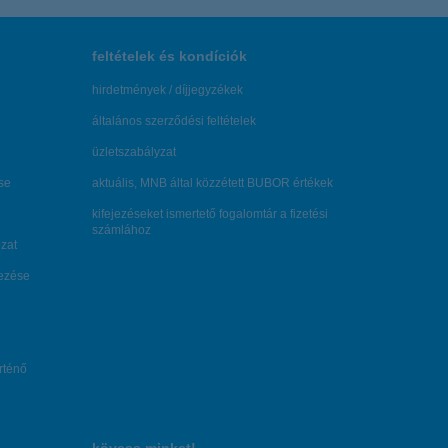
feltételek és kondíciók
hirdetmények / díjjegyzékek
általános szerződési feltételek
üzletszabályzat
se
aktuális, MNB által közzétett BUBOR értékek
kifejezéseket ismertető fogalomtár a fizetési
számlához
zat
dezése
örténő