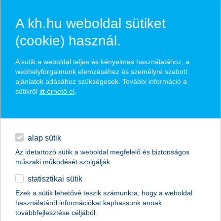
A kh.hu weboldal sütiket
(cookie) használ.
hírek és hivatalos
A sütik a weboldal teljes és kényelmes használatához, a
közzétételek
webhelyforgalmunk elemzéséhez és személyre szabott
ajánlatok adásához szükségesek. További információ a
sütikről
itt érhető el
.
egyéb
English
alap sütik
Az idetartozó sütik a weboldal megfelelő és biztonságos
műszaki működését szolgálják.
statisztikai sütik
Töretlen növekedés a felhasználók
Ezek a sütik lehetővé teszik számunkra, hogy a weboldal
használatáról információkat kaphassunk annak
számában a K&H mobilbankjában
továbbfejlesztése céljából.