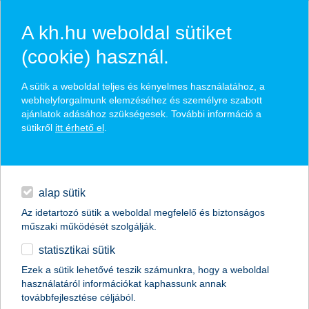
A kh.hu weboldal sütiket
(cookie) használ.
hírek és hivatalos
A sütik a weboldal teljes és kényelmes használatához, a
közzétételek
webhelyforgalmunk elemzéséhez és személyre szabott
ajánlatok adásához szükségesek. További információ a
sütikről
itt érhető el
.
egyéb
English
alap sütik
Az idetartozó sütik a weboldal megfelelő és biztonságos
műszaki működését szolgálják.
statisztikai sütik
K&H: a fiatalok harmada mielőbb
Ezek a sütik lehetővé teszik számunkra, hogy a weboldal
használatáról információkat kaphassunk annak
távozna a szülői házból
továbbfejlesztése céljából.