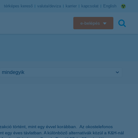
térképes kereső
valuta/deviza
karrier
kapcsolat
English
e-belépés
K&H e-bank
keresés
K&H e-posta
K&H elektronikus postaláda
K&H web Electra
K&H Biztosító ügyfélportál
K&H SZÉP Kártya
anzakció történt, mint egy évvel korábban. Az okostelefonos
K&H e-kártyafelület
nt egy éves távlatban. A különböző alternatívák közül a K&H-nál