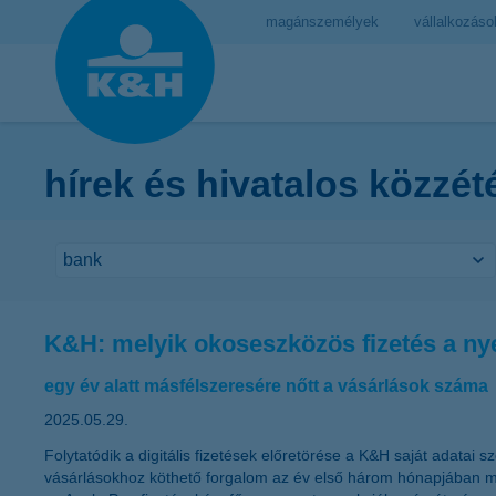
magánszemélyek
vállalkozáso
hírek és hivatalos közzét
K&H: melyik okoseszközös fizetés a ny
egy év alatt másfélszeresére nőtt a vásárlások száma
2025.05.29.
Folytatódik a digitális fizetések előretörése a K&H saját adatai
vásárlásokhoz köthető forgalom az év első három hónapjában megk