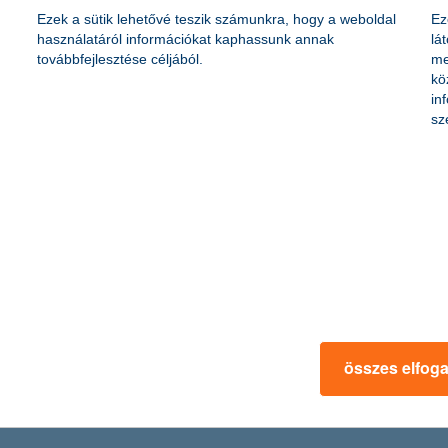
döntéséhez
Ezek a sütik lehetővé teszik számunkra, hogy a weboldal
Ez
használatáról információkat kaphassunk annak
lá
továbbfejlesztése céljából.
me
kö
tvonal” nevű programot, hogy segítsen a 13 és 26 év közötti fiatalokn
in
bban gondolkodjanak a jövőjükről – legyen szó a leendő karrierjükről 
sz
vonalat várna az oktatásban
kát
országi oktatást, azaz többségben vannak azok, akiknek negatív a vél
z is, hogy a diákok 33 százaléka derűlátóan ítéli meg az elhelyezkedési
összes elfog