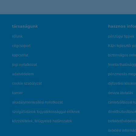
társaságunk
hasznos info
rólunk
pénzügyi tippek
cégcsoport
K&H fejlesztői po
kapcsolat
biztonságos onli
jogi nyilatkozat
fenntarthatóságg
adatvédelem
pénzmosás mege
cookie szabályzat
díjfizetési kisoko
karrier
deviza átutalás
akadálymentesítési nyilatkozat
címletváltással 
szolgáltatások fogyatékossággal élőknek
direktbiztosításo
közzétételek, felügyeleti határozatok
befektetővédelmi
öröklési informá