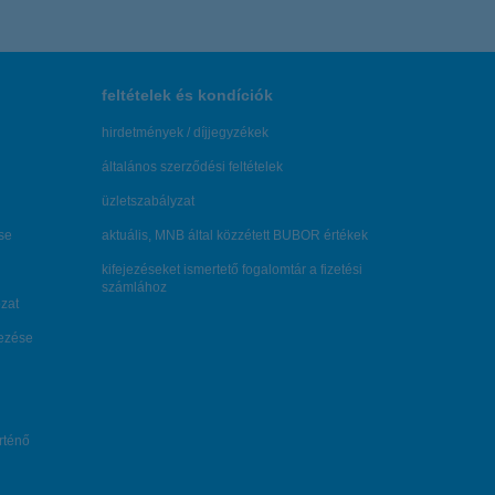
feltételek és kondíciók
hirdetmények / díjjegyzékek
általános szerződési feltételek
üzletszabályzat
se
aktuális, MNB által közzétett BUBOR értékek
kifejezéseket ismertető fogalomtár a fizetési
számlához
zat
dezése
örténő