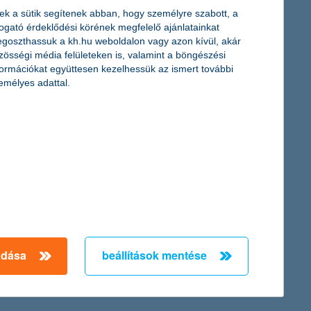
ek a sütik segítenek abban, hogy személyre szabott, a
togató érdeklődési körének megfelelő ajánlatainkat
goszthassuk a kh.hu weboldalon vagy azon kívül, akár
zösségi média felületeken is, valamint a böngészési
ak eligazodni a pályaválasztásban és a pénzügyi kérdésekben. A
formációkat együttesen kezelhessük az ismert további
vagy a pénzügyeikről – egy olyan világban, ami folyamatosan
emélyes adattal.
eménye a K&H ifjúsági index szerint, amely bemutatja a
 kilátásait.
adása
beállítások mentése
← Első
Előző
Következő
utolsó →