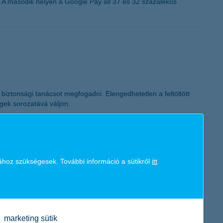
. A második helyen a Google Pay áll 37 és 32 százalékos
K&H token megújítás
 biztonsági tanácsot megfogadni. Elengedhetetlen a feltöltött
gek sorozatává váljon.
ához szükségesek. További információ a sütikről
itt
célja, hogy a lakásbiztosítással rendelkező ügyfelek
marketing sütik