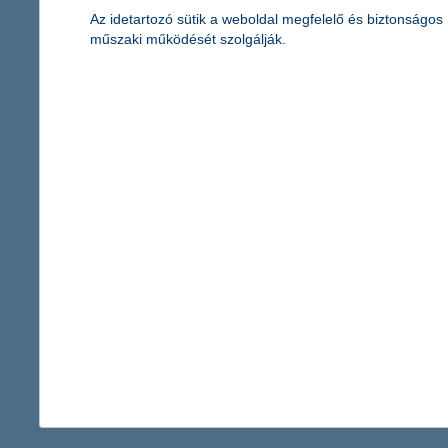
segítséget kap minden fiatal az egyik legkritikusabb 
Az idetartozó sütik a weboldal megfelelő és biztonságos
műszaki működését szolgálják.
2025.05.27.
A K&H Bank és a SzakMÁzz Egyesület közösen elindította a „Star
kezdeményezés ahhoz nyújt támogatást, hogy a fiatalok tudatosa
változik.
K&H: a diákok többsége magasabb szín
harmaduk úgy látja, könnyen talál majd magának mun
2025.05.27.
A diákok mindössze ötöde tartja európai színvonalúnak a magyar
reprezentatív felmérés legfrissebb eredményeit. Ezekből kiderül a
321 - 325 / 2 451 tétel megjelenítése.