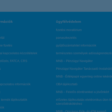
rmációk
ügyfélvédelem
fizetési moratórium
rtál
panaszkezelés
ne fizetés
gyűjtőszámlahitel információk
al kapcsolatos közzétételek
természetes személyek adósságrendezé
lőzés, FATCA, CRS
MNB – Pénzügyi Navigátor
s
Pénzügyi Navigátor Tanácsadó Irodaháló
MNB - Értékpapír egyenleg online lekér
kapcsolatos információk
OBA tájékoztató
k
MNB – Felelős döntésekkel a jövőnkért
 termék tájékoztatók
előzetes tájékoztatás elektronikus úton t
szerződéskötéshez
ciók
MNB - Országos Fiók- és ATM kereső