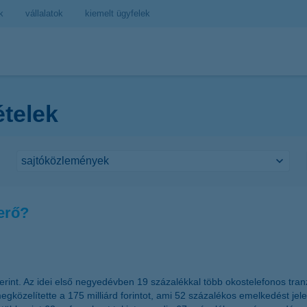
k
vállalatok
kiemelt ügyfelek
ételek
erő?
 szerint. Az idei első negyedévben 19 százalékkal több okostelefonos tr
özelítette a 175 milliárd forintot, ami 52 százalékos emelkedést jele