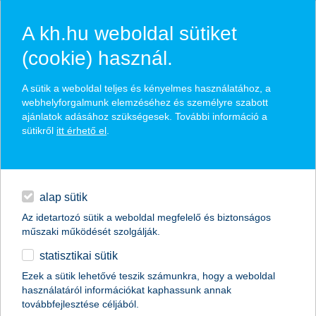
A kh.hu weboldal sütiket
(cookie) használ.
hírek és hivatalos
A sütik a weboldal teljes és kényelmes használatához, a
közzétételek
webhelyforgalmunk elemzéséhez és személyre szabott
ajánlatok adásához szükségesek. További információ a
sütikről
itt érhető el
.
egyéb
English
alap sütik
Az idetartozó sütik a weboldal megfelelő és biztonságos
műszaki működését szolgálják.
statisztikai sütik
K&H: mi lesz a forinttal? mekkora
Ezek a sütik lehetővé teszik számunkra, hogy a weboldal
használatáról információkat kaphassunk annak
növekedésre lesz képes
továbbfejlesztése céljából.
Magyarország?