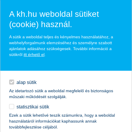
A kh.hu weboldal sütiket
(cookie) használ.
hírek és hivatalos
A sütik a weboldal teljes és kényelmes használatához, a
közzétételek
webhelyforgalmunk elemzéséhez és személyre szabott
ajánlatok adásához szükségesek. További információ a
sütikről
itt érhető el
.
egyéb
English
alap sütik
Az idetartozó sütik a weboldal megfelelő és biztonságos
műszaki működését szolgálják.
statisztikai sütik
K&H: a fenntartható gazdaságélénkítés
Ezek a sütik lehetővé teszik számunkra, hogy a weboldal
használatáról információkat kaphassunk annak
kulcsa az épületállomány energetikai
továbbfejlesztése céljából.
megújítása