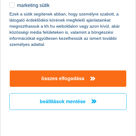
marketing sütik
gazdaságélénkítés és környezetvédelem kéz a
Ezek a sütik segítenek abban, hogy személyre szabott, a
kézben jár
látogató érdeklődési körének megfelelő ajánlatainkat
megoszthassuk a kh.hu weboldalon vagy azon kívül, akár
2025.07.11.
közösségi média felületeken is, valamint a böngészési
A hazai lakóépületek energiahatékonysági korszerűsítése
információkat együttesen kezelhessük az ismert további
egyszerre jelent gazdasági növekedési lehető-séget, társadalmi
személyes adattal.
támogatottságot élvező beruházási irányt és klímavédelmi
lépést. A K&H Bank az Egyensúly Intézet által koordinált szakmai
szövetség tagjaként aktív szerepet vállal abban, hogy Magyar-
ország épületenergetikai felújítási programja hosszú távon is
fenntartható és igazságos módon valósul-jon meg.
összes elfogadása
K&H: 1400 milliárd forinthoz
közelítenek az okostelefonos fizetések
beállítások mentése
kétharmados többségben az Apple Pay
2025.07.10.
Közel 1,4 billió forint, 173 millió tranzakció: így mutat három év