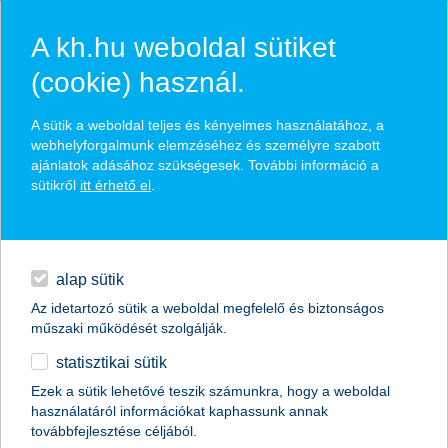
A kh.hu weboldal sütiket
(cookie) használ.
hírek és hivatalos
A sütik a weboldal teljes és kényelmes használatához, a
közzétételek
webhelyforgalmunk elemzéséhez és személyre szabott
ajánlatok adásához szükségesek. További információ a
sütikről
itt érhető el
.
egyéb
English
alap sütik
Az idetartozó sütik a weboldal megfelelő és biztonságos
műszaki működését szolgálják.
statisztikai sütik
tovább növekedett a szép kártya
Ezek a sütik lehetővé teszik számunkra, hogy a weboldal
használatáról információkat kaphassunk annak
népszerűsége 2025-ben
továbbfejlesztése céljából.