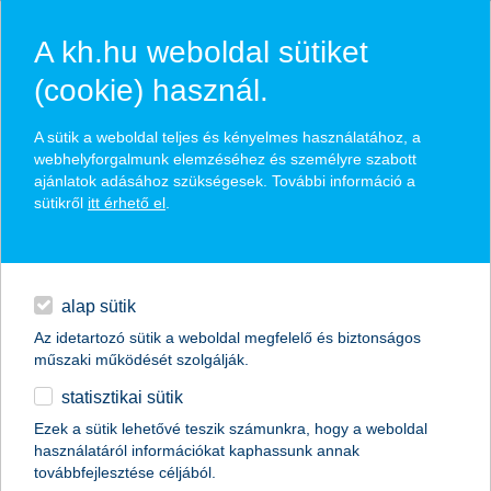
A kh.hu weboldal sütiket
(cookie) használ.
hírek és hivatalos
A sütik a weboldal teljes és kényelmes használatához, a
közzétételek
webhelyforgalmunk elemzéséhez és személyre szabott
ajánlatok adásához szükségesek. További információ a
sütikről
itt érhető el
.
egyéb
English
alap sütik
Az idetartozó sütik a weboldal megfelelő és biztonságos
műszaki működését szolgálják.
statisztikai sütik
K&H: most tényleg érdemes elővenni a
Ezek a sütik lehetővé teszik számunkra, hogy a weboldal
használatáról információkat kaphassunk annak
nyaralóbiztosítást
továbbfejlesztése céljából.