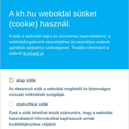
A kh.hu weboldal sütiket
(cookie) használ.
hírek és hivatalos
A sütik a weboldal teljes és kényelmes használatához, a
közzétételek
webhelyforgalmunk elemzéséhez és személyre szabott
ajánlatok adásához szükségesek. További információ a
sütikről
itt érhető el
.
egyéb
English
alap sütik
Az idetartozó sütik a weboldal megfelelő és biztonságos
műszaki működését szolgálják.
statisztikai sütik
Görögország mozgathatja a
Ezek a sütik lehetővé teszik számunkra, hogy a weboldal
használatáról információkat kaphassunk annak
forintárfolyamot és kötvényhozamokat
továbbfejlesztése céljából.