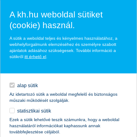
A kh.hu weboldal sütiket
(cookie) használ.
hírek és hivatalos
A sütik a weboldal teljes és kényelmes használatához, a
közzétételek
webhelyforgalmunk elemzéséhez és személyre szabott
ajánlatok adásához szükségesek. További információ a
sütikről
itt érhető el
.
egyéb
English
alap sütik
Az idetartozó sütik a weboldal megfelelő és biztonságos
műszaki működését szolgálják.
statisztikai sütik
10 éves a K&H gyógyvarázs
Ezek a sütik lehetővé teszik számunkra, hogy a weboldal
használatáról információkat kaphassunk annak
megint indul a pályázat a gyermek-egészségügyi
továbbfejlesztése céljából.