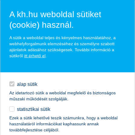
A kh.hu weboldal sütiket
(cookie) használ.
hírek és hivatalos
A sütik a weboldal teljes és kényelmes használatához, a
közzétételek
webhelyforgalmunk elemzéséhez és személyre szabott
ajánlatok adásához szükségesek. További információ a
sütikről
itt érhető el
.
egyéb
English
alap sütik
Az idetartozó sütik a weboldal megfelelő és biztonságos
műszaki működését szolgálják.
statisztikai sütik
mélyponton a cafeteriát alkalmazó
Ezek a sütik lehetővé teszik számunkra, hogy a weboldal
használatáról információkat kaphassunk annak
vállalkozások aránya
továbbfejlesztése céljából.