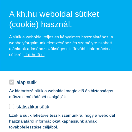
A kh.hu weboldal sütiket
(cookie) használ.
hírek és hivatalos
A sütik a weboldal teljes és kényelmes használatához, a
közzétételek
webhelyforgalmunk elemzéséhez és személyre szabott
ajánlatok adásához szükségesek. További információ a
sütikről
itt érhető el
.
egyéb
English
alap sütik
Az idetartozó sütik a weboldal megfelelő és biztonságos
műszaki működését szolgálják.
statisztikai sütik
mennyire számítanak a
Ezek a sütik lehetővé teszik számunkra, hogy a weboldal
használatáról információkat kaphassunk annak
státusszimbólumok életünkben?
továbbfejlesztése céljából.